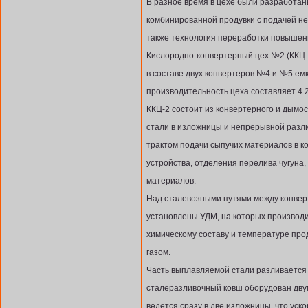
В разное время в цехе были разработа
комбинированной продувки с подачей не
также технология переработки повышенн
Кислородно-конвертерный цех №2 (ККЦ-2
в составе двух конвертеров №4 и №5 ем
производительность цеха составляет 4.2 
ККЦ-2 состоит из конвертерного и дымо
стали в изложницы и непрерывной разли
трактом подачи сыпучих материалов в к
устройства, отделения перелива чугуна
материалов.
Над сталевозными путями между конве
установлены УДМ, на которых производи
химическому составу и температуре пр
газом.
Часть выплавляемой стали разливается 
сталеразливочный ковш оборудован дву
ведется сразу в две изложницы, что уск