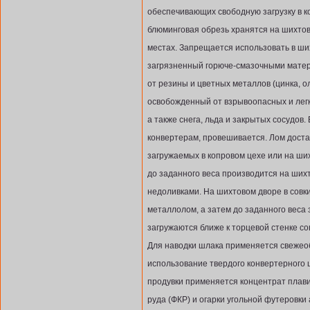
обеспечивающих свободную загрузку в к
блюминговая обрезь хранятся на шихто
местах. Запрещается использовать в ших
загрязненный горюче-смазочными мате
от резины и цветных металлов (цинка, оло
освобожденный от взрывоопасных и лег
а также снега, льда и закрытых сосудов
конвертерам, провешивается. Лом доста
загружаемых в копровом цехе или на ши
до заданного веса производится на ших
недоливками. На шихтовом дворе в совк
металлолом, а затем до заданного веса
загружаются ближе к торцевой стенке со
Для наводки шлака применяется свежеоб
использование твердого конвертерного 
продувки применяется концентрат плав
руда (ФКР) и огарки угольной футеровк