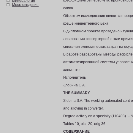
коэффициентов пересчета, прогнозиров
Минералогия
Москвоведение
слива.
Объектом исследования является процес
ковше конвертерного цеха.
В дипломном проекте проведено изучен
легирования конвертерной стали приме
снижения экономических затрат на осу
В работе разработаны методы раскисле
автоматизированной системы управлени
элементов
Исполнитель
Злобина С.А.
THE SUMMARY
Slobina S.A. The working automated control
and alloying in converter.
Degree activity on a specialty (110403). – 
Tables 10, pict. 20, orig 36
СОДЕРЖАНИЕ