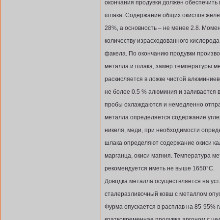
окончания продувки должен обеспечить
шлака. Содержание общих окислов желе
28%, а основность – не менее 2.8. Моме
количеству израсходованного кислорода
факела. По окончанию продувки произво
металла и шлака, замер температуры м
раскисляется в ложке чистой алюминиев
не более 0.5 % алюминия и заливается 
пробы охлаждаются и немедленно отпра
металла определяется содержание углер
никеля, меди, при необходимости опред
шлака определяют содержание окиси кал
марганца, окиси магния. Температура м
рекомендуется иметь не выше 1650°С.
Доводка металла осуществляется на уст
сталеразливочный ковш с металлом опу
Фурма опускается в расплав на 85-95% г
кратковременная продувка аргоном с це