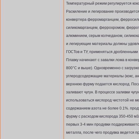
Температурный режим регулируется кок
Раскиление и легирование производится
конвертера ферромарганцем, ферросили
силикомарганцем, феррохромом, ферро
алюминием, серым колчеданом, силикок
и легирующие материалы должны удовл
ГОСТов и ТУ, применяться дробленными в
Плавку начинают с завалки лома в конв
800°С и выше). Одновременно с загрузк
углеродсодержащие материалы (кокс, ан
верхнюю фурму подается кислород. Посл
заливают чугун. В процессе заливки чуг
использоваться кислород чистотой не м
содержанием азота не более 0.1%. прод
фурму с расходом кислорода 350-450 м
первых 3-4 мин продувки поддерживается
металла, после чего продувка ведется п