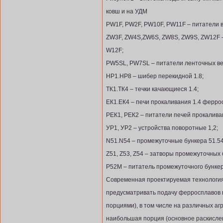
ковш и на УДМ
PW1F, PW2F, PW10F, PW11F – питатели 
ZW3F, ZW4S,ZW6S, ZW8S, ZW9S, ZW12F –
W12F;
PW5SL, PW7SL – питатели ленточных в
HP1.HP8 – шибер перекидной 1.8;
ТК1.ТК4 – течки качающиеся 1.4;
ЕК1.ЕК4 – печи прокаливания 1.4 ферро
РЕК1, РЕК2 – питатели печей прокалив
УР1, УР2 – устройства поворотные 1,2;
N51.N54 – промежуточные бункера 51.54
Z51, Z53, Z54 – затворы промежуточных б
P52M – питатель промежуточного бункер
Современная проектируемая технология
предусматривать подачу ферросплавов в
порциями), в том числе на различных аг
наибольшая порция (основное раскисле