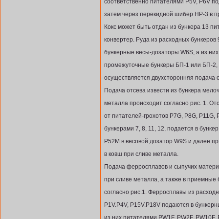
соответственно питателями P5V, P6V по
затем через перекидной шибер НР-3 в п
Кокс может быть отдан из бункера 13 пи
конвертер. Руда из расходных бункеров 
бункерные весы-дозаторы W6S, а из них
промежуточные бункеры БП-1 или БП-2, 
осуществляется двухсторонняя подача с
Подача отсева извести из бункера мелоч
металла происходит согласно рис. 1. О
от питателей-грохотов P7G, P8G, P11G,
бункерами 7, 8, 11, 12, подается в бунк
Р52М в весовой дозатор W9S и далее пр
в ковш при сливе металла.
Подача ферросплавов и сыпучих материа
при сливе металла, а также в приемные
согласно рис.1. Ферросплавы из расходн
P1V.P4V, P15V.P18V подаются в бункерн
из них питателями PW1F, PW2F, PW10F,