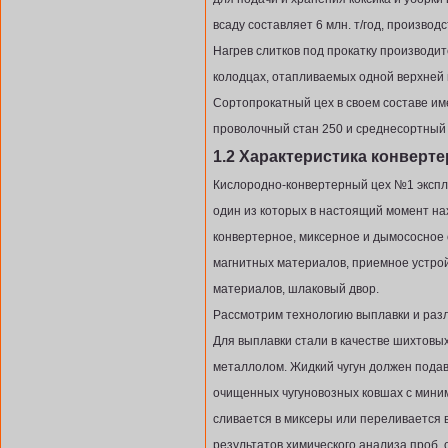
всаду составляет 6 млн. т/год, производ
Нагрев слитков под прокатку производи
колодцах, отапливаемых одной верхней 
Сортопрокатный цех в своем составе им
проволочный стан 250 и среднесортный 
1.2 Характеристика конверт
Кислородно-конвертерный цех №1 эксплу
один из которых в настоящий момент нах
конвертерное, миксерное и дымососное
магнитных материалов, приемное устрой
материалов, шлаковый двор.
Рассмотрим технологию выплавки и разл
Для выплавки стали в качестве шихтовы
металлолом. Жидкий чугун должен подав
очищенных чугуновозных ковшах с мини
сливается в миксеры или переливается 
результатов химического анализа проб, 