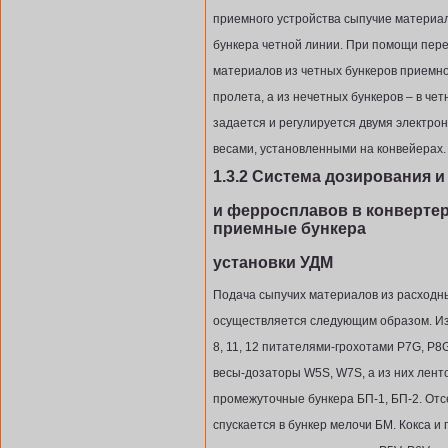
приемного устройства сыпучие материа
бункера четной линии. При помощи пер
материалов из четных бункеров приемно
пролета, а из нечетных бункеров – в ч
задается и регулируется двумя электр
весами, установленными на конвейерах.
1.3.2 Система дозирования 
и ферросплавов в конвертер,
приемные бункера
установки УДМ
Подача сыпучих материалов из расходны
осуществляется следующим образом. Изв
8, 11, 12 питателями-грохотами P7G, P8
весы-дозаторы W5S, W7S, а из них лен
промежуточные бункера БП-1, БП-2. Отсе
спускается в бункер мелочи БМ. Кокса и 