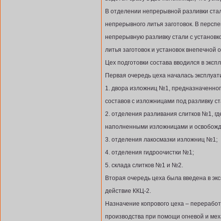
В отделении непрерывной разливки ста
непрерывного литья заготовок. В персп
непрерывную разливку стали с установк
литья заготовок и установок внепечной о
Цех подготовки состава вводился в эксп
Первая очередь цеха началась эксплуати
1. двора изложниц №1, предназначенног
составов с изложницами под разливку ст
2. отделения разливания слитков №1, г
наполненными изложницами и освобожда
3. отделения лакосмазки изложниц №1;
4. отделения гидроочистки №1;
5. склада слитков №1 и №2.
Вторая очередь цеха была введена в экс
действие ККЦ-2.
Назначение копрового цеха – переработ
производства при помощи огневой и мех