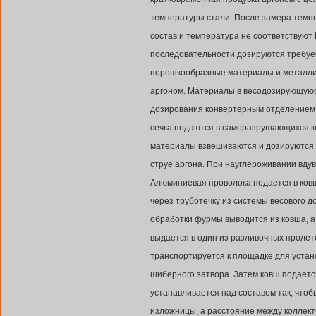
температуры стали. После замера темпе
состав и температура не соответствуют 
последовательности дозируются требу
порошкообразные материалы и металличе
аргоном. Материалы в весодозирующуюс
дозирования конвертерным отделением.
сечка подаются в саморазрушающихся к
материалы взвешиваются и дозируются
струе аргона. При науглероживании вдув
Алюминиевая проволока подается в ков
через труботечку из системы весового 
обработки фурмы выводится из ковша, а
выдается в один из разливочных пролет
транспортируется к площадке для уста
шиберного затвора. Затем ковш подаетс
устанавливается над составом так, чтоб
изложницы, а расстояние между коллек