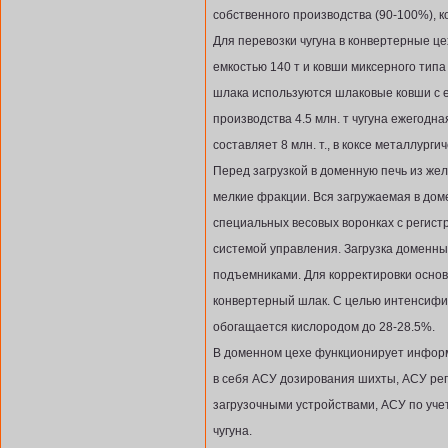
собственного производства (90-100%), к
Для перевозки чугуна в конвертерные ц
емкостью 140 т и ковши миксерного типа
шлака используются шлаковые ковши с е
производства 4.5 млн. т чугуна ежегодн
составляет 8 млн. т., в коксе металлургич
Перед загрузкой в доменную печь из же
мелкие фракции. Вся загружаемая в дом
специальных весовых воронках с регис
системой управления. Загрузка доменн
подъемниками. Для корректировки основ
конвертерный шлак. С целью интенсифи
обогащается кислородом до 28-28.5%.
В доменном цехе функционирует инфор
в себя АСУ дозирования шихты, АСУ ре
загрузочными устройствами, АСУ по уче
чугуна.