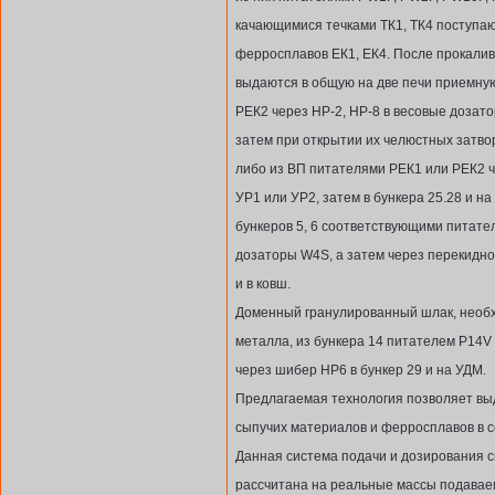
качающимися течками ТК1, ТК4 поступаю
ферросплавов ЕК1, ЕК4. После прокали
выдаются в общую на две печи приемную
РЕК2 через НР-2, НР-8 в весовые доза
затем при открытии их челюстных затво
либо из ВП питателями РЕК1 или РЕК2 ч
УР1 или УР2, затем в бункера 25.28 и на
бункеров 5, 6 соответствующими питате
дозаторы W4S, а затем через перекидн
и в ковш.
Доменный гранулированный шлак, необ
металла, из бункера 14 питателем P14V
через шибер НР6 в бункер 29 и на УДМ.
Предлагаемая технология позволяет в
сыпучих материалов и ферросплавов в со
Данная система подачи и дозирования 
рассчитана на реальные массы подавае