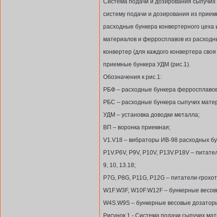
Система подачи и дозирования сыпучих
систему подачи и дозирования из прием
расходные бункера конвертерного цеха 
материалов и ферросплавов из расходны
конвертер (для каждого конвертера своя 
приемные бункера УДМ (рис.1).
Обозначения к рис.1:
РБФ – расходные бункера ферросплавов
РБС – расходные бункера сыпучих мате
УДМ – установка доводки металла;
ВП – воронка приемная;
V1.V18 – вибраторы ИВ-98 расходных бу
P1V.P6V, P9V, P10V, P13V.P18V – питате
9, 10, 13.18;
P7G, P8G, P11G, P12G – питатели-грохоты
W1F.W3F, W10F.W12F – бункерные весовы
W4S.W9S – бункерные весовые дозаторы
Рисунок 1 - Система подачи сыпучих ма