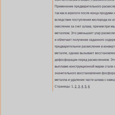
Применение предварительного раскисле
так как в агрегате после конца продувк
вследствие поступления кислорода из 
окисление за счет шлака, причем при ма
металлом. Это уменьшает угар раскисли
и облегчает получение заданного содерж
предварительное раскисление в конвер
металле, однако вызывает восстановле
дефосфорации перед раскислением. Это
выплавке конструкционной марки стали 
значительного восстановления фосфор
металла и удаление части шлака с навод
Страницы: 1,
2
,
3
,
4
,
5
,
6