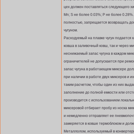
цех должен поставляться следующего хим
Mn; S не более 0.03%; P не более 0.28%
полностью, запрещается возвращать до
чугуном.
Расходуемый на плавке чугун подается 
ковша в заливочный ковш, так и через м
неснижаемый запас чугуна в каждом мик
ограничителей не допускается при ремо
запас чугуна в работающем миксере долж
при наличии в работе двух миксеров и 
таким расчетом, чтобы один из них выдав
заполнение до полной емкости или отст
производится с использованием локальн
миксеровой отбирает пробу из носка ми
и немедленно отправляет ее пневмопочт
замеряется в ковше термоблоком и долж
Металлолом, используемый в конвертерн