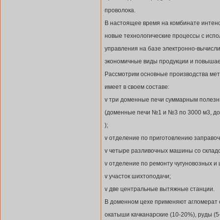
проволока.
В настоящее время на комбинате инте
новые технологические процессы с испо
управления на базе электронно-вычисл
экономичные виды продукции и повышае
Рассмотрим основные производства мет
имеет в своем составе:
v три доменные печи суммарным полез
(доменные печи №1 и №3 по 3000 м3, д
);
v отделение по приготовлению заправо
v четыре разливочных машины со складо
v отделение по ремонту чугуновозных и
v участок шихтоподачи;
v две центральные вытяжные станции.
В доменном цехе применяют агломерат с
окатыши качканарские (10-20%), руды (5