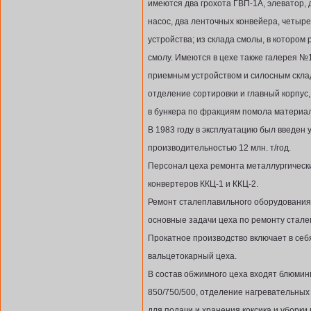
имеются два грохота ГВП-1А, элеватор,
насос, два ленточных конвейера, четыр
устройства; из склада смолы, в котором
смолу. Имеются в цехе также галерея №
приемным устройством и силосным скла
отделение сортировки и главный корпус
в бункера по фракциям помола материал
В 1983 году в эксплуатацию был введен 
производительностью 12 млн. т/год.
Персонал цеха ремонта металлургическ
конвертеров ККЦ-1 и ККЦ-2.
Ремонт сталеплавильного оборудования,
основные задачи цеха по ремонту стале
Прокатное производство включает в себ
вальцетокарный цеха.
В состав обжимного цеха входят блюмин
850/750/500, отделение нагревательных
для подачи и хранения коксика и уборк