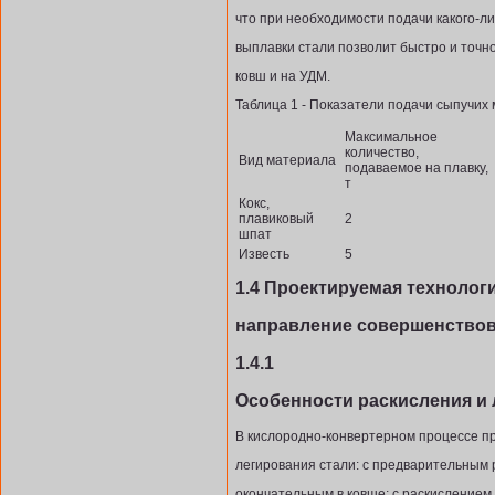
что при необходимости подачи какого-л
выплавки стали позволит быстро и точн
ковш и на УДМ.
Таблица 1 - Показатели подачи сыпучих
Максимальное
количество,
Вид материала
подаваемое на плавку,
т
Кокс,
плавиковый
2
шпат
Известь
5
1.4 Проектируемая технологи
направление совершенство
1.4.1
Особенности раскисления и 
В кислородно-конвертерном процессе п
легирования стали: с предварительным 
окончательным в ковше; с раскислением 