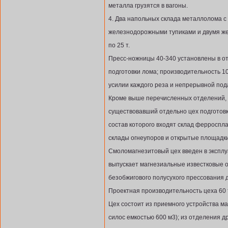
металла грузятся в вагоны.
4. Два напольных склада металлолома с
железнодорожными тупиками и двумя ж
по 25 т.
Пресс-ножницы 40-340 установлены в о
подготовки лома; производительность 1
усилии каждого реза и непрерывной под
Кроме выше перечисленных отделений, в
существовавший отдельно цех подготовк
состав которого входят склад ферроспла
склады огнеупоров и открытые площадки
Смоломагнезитовый цех введен в эксплу
выпускает магнезиальные известковые 
безобжигового полусухого прессования 
Проектная производительность цеха 60 т
Цех состоит из приемного устройства м
силос емкостью 600 м3); из отделения д