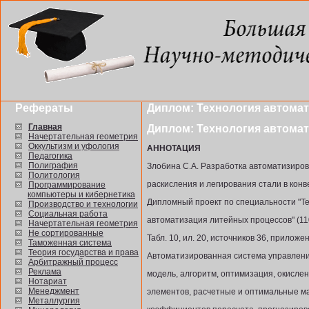
Рефераты
Диплом: Технология автома
Главная
Диплом: Технология автома
Начертательная геометрия
Оккультизм и уфология
АННОТАЦИЯ
Педагогика
Полиграфия
Злобина С.А. Разработка автоматизиро
Политология
раскисления и легирования стали в конв
Программирование
компьютеры и кибернетика
Дипломный проект по специальности "Те
Производство и технологии
Социальная работа
автоматизация литейных процессов" (1104
Начертательная геометрия
Не сортированные
Табл. 10, ил. 20, источников 36, приложе
Таможенная система
Теория государства и права
Автоматизированная система управления
Арбитражный процесс
Реклама
модель, алгоритм, оптимизация, окисле
Нотариат
Менеджмент
элементов, расчетные и оптимальные м
Металлургия