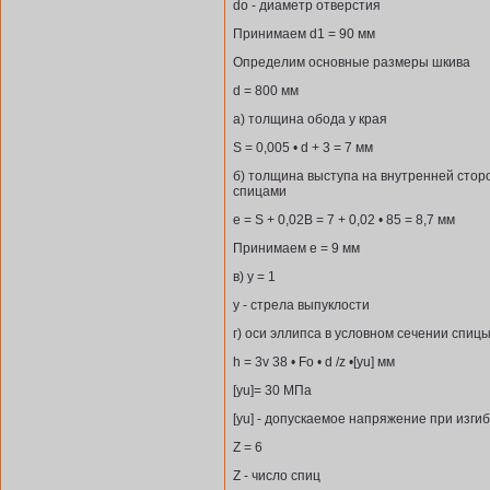
do - диаметр отверстия
Принимаем d1 = 90 мм
Определим основные размеры шкива
d = 800 мм
а) толщина обода у края
S = 0,005 • d + 3 = 7 мм
б) толщина выступа на внутренней стор
спицами
е = S + 0,02В = 7 + 0,02 • 85 = 8,7 мм
Принимаем е = 9 мм
в) у = 1
у - стрела выпуклости
г) оси эллипса в условном сечении спиц
h = 3v 38 • Fo • d /z •[уu] мм
[уu]= 30 МПа
[уu] - допускаемое напряжение при изги
Z = 6
Z - число спиц