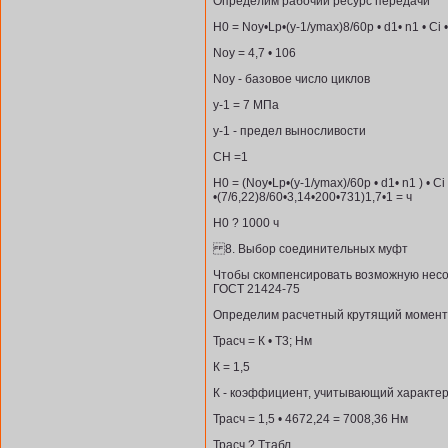
Определим рабочий ресурс передачи
Н0 = Nоу•Lp•(у-1/уmax)8/60р • d1• n1 • Ci •
Nоу = 4,7 • 106
Nоу - базовое число циклов
у-1 = 7 МПа
у-1 - предел выносливости
CH =1
Н0 = (Nоу•Lp•(у-1/уmax)/60р • d1• n1 ) • Ci 
•(7/6,22)8/60•3,14•200•731)1,7•1 = ч
Н0 ? 1000 ч
8. Выбор соединительных муфт
Чтобы скомпенсировать возможную несо
ГОСТ 21424-75
Определим расчетный крутящий момент
Трасч = К • Т3; Нм
К = 1,5
К - коэффициент, учитывающий характе
Трасч = 1,5 • 4672,24 = 7008,36 Нм
Трасч ? Ттабл