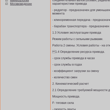
соединительных валов (осевых, радиаль
Минералогия
характеристики привода
Москвоведение
- редуктор - предназначен для уменьше
момента
- клиноременная передача - предназна
- барабан транспортера - предназначен
1.3 Условия эксплуатации привода
Режим работы с сильными рывками.
Работа 2 смены. Условия работы - на от
1.4 Определение ресурса привода.
- срок службы привода в часах
- срок службы в годах
- коэффициент загрузки за смену
- количество смен
2. Кинематический расчет
2.1 Определение требуемой мощности д
Мощность привода.
F- тяговая сила
- скорость ленты