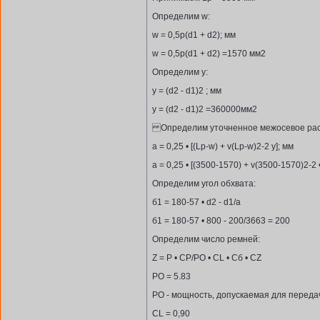
Определим w:
w = 0,5р(d1 + d2); мм
w = 0,5р(d1 + d2) =1570 мм2
Определим y:
y = (d2 - d1)2 ; мм
y = (d2 - d1)2 =360000мм2
Определим уточненное межосевое рас
а = 0,25 • [(Lp-w) + v(Lp-w)2-2 y]; мм
а = 0,25 • [(3500-1570) + v(3500-1570)2-2
Определим угол обхвата:
б1 = 180-57 • d2 - d1/а
б1 = 180-57 • 800 - 200/3663 = 200
Определим число ремней:
Z = P • CP/PO • CL • Cб • CZ
PO = 5.83
PO - мощность, допускаемая для перед
CL = 0,90