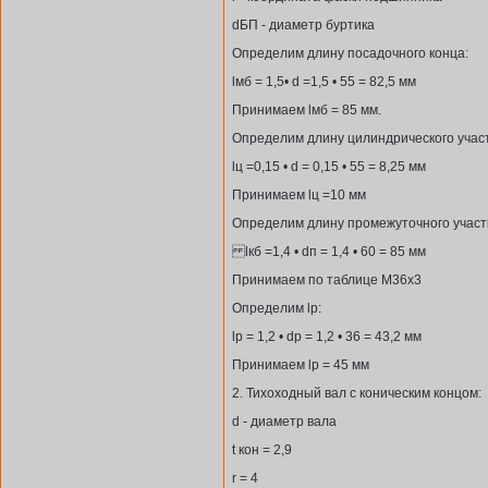
dБП - диаметр буртика
Определим длину посадочного конца:
lмб = 1,5• d =1,5 • 55 = 82,5 мм
Принимаем lмб = 85 мм.
Определим длину цилиндрического участ
lц =0,15 • d = 0,15 • 55 = 8,25 мм
Принимаем lц =10 мм
Определим длину промежуточного участ
lкб =1,4 • dп = 1,4 • 60 = 85 мм
Принимаем по таблице М36х3
Определим lр:
lр = 1,2 • dр = 1,2 • 36 = 43,2 мм
Принимаем lр = 45 мм
2. Тихоходный вал с коническим концом:
d - диаметр вала
t кон = 2,9
r = 4