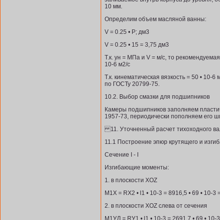
10 мм.
Определим объем масляной ванны:
V = 0.25 • P; дм3
V = 0.25 • 15 = 3,75 дм3
Т.к. ун = МПа и V = м/с, то рекомендуем
10-6 м2/с
Т.к. кинематическая вязкость = 50 • 10-
по ГОСТу 20799-75.
10.2. Выбор смазки для подшипников
Камеры подшипников заполняем пласти
1957-73, периодически пополняем его ш
11. Уточненный расчет тихоходного ва
11.1 Построение эпюр крутящего и изг
Сечение I - I
Изгибающие моменты:
1. в плоскости XOZ
M1X = RX2 • l1 • 10-3 = 8916,5 • 69 • 10-3
2. в плоскости XOZ слева от сечения
M1УЛ = RУ1 • l1 • 10-3 = 2691,7 • 69 • 10-