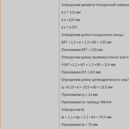
Определим диаметр посадочной поверхн
d к ? 110 мм
d к =120 мм
d к ? d БП
Определим длину посадочного конца:
lМТ = 1,5 • d = 1,5 • 90 = 135 мм
Принимаем lМТ = 130 мм
Определим длину промежуточного участ
lКТ =1,2 • dП = 1,2 • 95 = 114 мм
Принимаем lКТ =110 мм
Определим длину цилиндрического участ
lц =0,15 • d = ,015 • 90 = 13,5 мм
Принимаем lц = 14 мм
Принимаем по таблице М64х4
Определим lр:
lр = 1,1 • dр = 1,1 • 64 = 70,4 мм
Принимаем lр = 70 мм