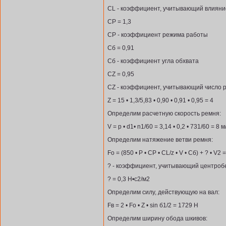
CL - коэффициент, учитывающий влиян
CP = 1,3
CP - коэффициент режима работы
Cб = 0,91
Cб - коэффициент угла обхвата
CZ = 0,95
CZ - коэффициент, учитывающий число 
Z = 15 • 1,3/5,83 • 0,90 • 0,91 • 0,95 = 4
Определим расчетную скорость ремня:
V = р • d1• n1/60 = 3,14 • 0,2 • 731/60 = 8 м
Определим натяжение ветви ремня:
Fo = (850 • P • CP • CL/z • V • Cб) + ? • V2 
? - коэффициент, учитывающий центроб
? = 0,3 Н•с2/м2
Определим силу, действующую на вал:
Fв = 2 • Fo • Z • sin б1/2 = 1729 H
Определим ширину обода шкивов: