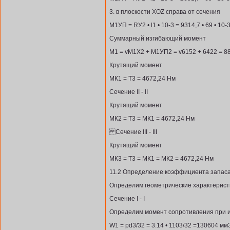
3. в плоскости XOZ справа от сечения
M1УП = RУ2 • l1 • 10-3 = 9314,7 • 69 • 10-
Суммарный изгибающий момент
М1 = vM1X2 + M1УП2 = v6152 + 6422 = 8
Крутящий момент
МК1 = Т3 = 4672,24 Нм
Сечение II - II
Крутящий момент
МК2 = Т3 = МК1 = 4672,24 Нм
Сечение III - III
Крутящий момент
МК3 = Т3 = МК1 = МК2 = 4672,24 Нм
11.2 Определение коэффициента запаса
Определим геометрические характерист
Сечение I - I
Определим момент сопротивления при 
W1 = рd3/32 = 3.14 • 1103/32 =130604 мм