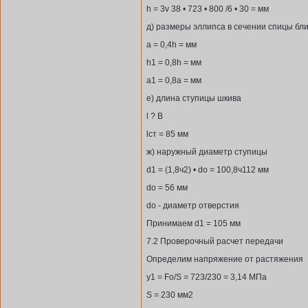
h = 3v 38 • 723 • 800 /6 • 30 = мм
д) размеры эллипса в сечении спицы бл
а = 0,4h = мм
h1 = 0,8h = мм
а1 = 0,8а = мм
е) длина ступицы шкива
l ? В
lст = 85 мм
ж) наружный диаметр ступицы
d1 = (1,8ч2) • do = 100,8ч112 мм
do = 56 мм
do - диаметр отверстия
Принимаем d1 = 105 мм
7.2 Проверочный расчет передачи
Определим напряжение от растяжения
у1 = Fo/S = 723/230 = 3,14 МПа
S = 230 мм2