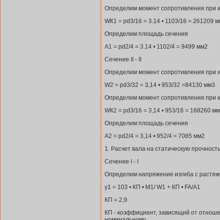
Определим момент сопротивления при 
WК1 = рd3/16 = 3.14 • 1103/16 = 261209 
Определим площадь сечения
А1 = рd2/4 = 3.14 • 1102/4 = 9499 мм2
Сечение II - II
Определим момент сопротивления при 
W2 = рd3/32 = 3,14 • 953/32 =84130 мм3
Определим момент сопротивления при 
WК2 = рd3/16 = 3,14 • 953/16 = 168260 м
Определим площадь сечения
А2 = рd2/4 = 3,14 • 952/4 = 7085 мм2
1. Расчет вала на статическую прочност
Сечение I - I
Определим напряжение изгиба с растяж
у1 = 103 • КП • М1/ W1 + КП • FA/A1
КП = 2,9
КП - коэффициент, зависящий от отнош
номинальному