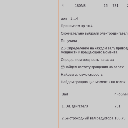
4
180М8
15
731
uрп = 2…4
Принимаем uр п= 4
Окончательно выбрали электродвигател
Получили ;
2.6 Определение на каждом валу привод
мощности и вращающего момента.
Определяем мощность на валах
Найдем частоту вращения на валах:
Найдем угловую скорость
Найдем вращающие моменты на валах
Вал
n (об/ми
1. Эл. двигателя
731
2.Быстроходный вал редуктора
188,75