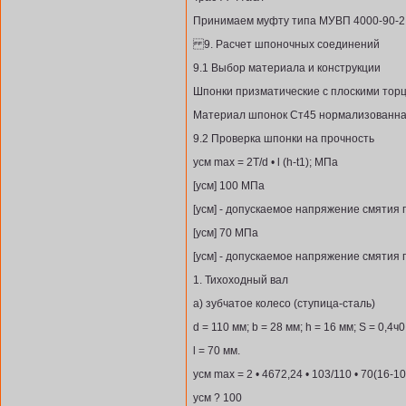
Принимаем муфту типа МУВП 4000-90-2,
9. Расчет шпоночных соединений
9.1 Выбор материала и конструкции
Шпонки призматические с плоскими тор
Материал шпонок Ст45 нормализованна
9.2 Проверка шпонки на прочность
усм max = 2Т/d • l (h-t1); МПа
[усм] 100 МПа
[усм] - допускаемое напряжение смятия 
[усм] 70 МПа
[усм] - допускаемое напряжение смятия 
1. Тихоходный вал
а) зубчатое колесо (ступица-сталь)
d = 110 мм; b = 28 мм; h = 16 мм; S = 0,4ч0,
l = 70 мм.
усм max = 2 • 4672,24 • 103/110 • 70(16-1
усм ? 100