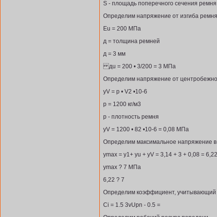
S - площадь поперечного сечения ремня
Определим напряжение от изгиба ремн
Еu = 200 МПа
д = толщина ремней
д = 3 мм
дu = 200 • 3/200 = 3 МПа
Определим напряжение от центробежно
уV = p • V2 •10-6
p = 1200 кг/м3
p - плотность ремня
уV = 1200 • 82 •10-6 = 0,08 МПа
Определим максимальное напряжение в
уmax = у1+ уu + уV = 3,14 + 3 + 0,08 = 6,
уmax ? 7 МПа
6,22 ? 7
Определим коэффициент, учитывающий 
Сi = 1.5 3vUpn - 0.5 =