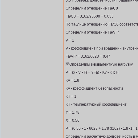
5.3 Проверка долговечности подшипник
Определим отношение Fa/С0
Fa/С0 = 3162/95600 = 0,033
По таблице отношению Fa/С0 соответств
Определим отношение Fa/VFr
V = 1
V - коэффициент при вращении внутренн
Fa/VFr = 3162/6623 = 0,47
Определим эквивалентную нагрузку
Р = (x • V • Fr + YFa) • Kу • KT; Н
Kу = 1,8
Kу - коэффициент безопасности
KT = 1
KT - температурный коэффициент
Y = 1,78
X = 0,56
Р = (0,56 • 1 • 6623 + 1,78 3162) • 1,8 •1=
Определим расчетную долговечность в м