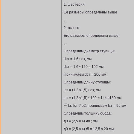
1. шестерня
Её размеры определены выше
, ,
2. колесо
Его размеры определены выше
, ,
Определим диаметр ступицы:
dст = 1,6 • dк; мм
dст = 1,6 • 120 = 192 мм
Принимаем dст = 200 мм
Определим длину ступицы:
lст = (1,2 ч1,5) • dк; мм
lст = (1,2 ч1,5) • 120 = 144 ч180 мм
Т.к. lст ? b2, принимаем lст = 95 мм
Определим толщину обода:
д0 = (2,5 ч 4) •m ; мм
д0 = (2,5 ч 4) •5 = 12,5 ч 20 мм