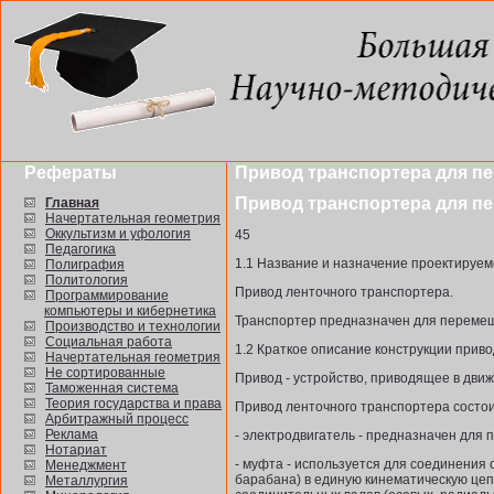
Рефераты
Привод транспортера для пе
Привод транспортера для пе
Главная
Начертательная геометрия
Оккультизм и уфология
45
Педагогика
1.1 Название и назначение проектируем
Полиграфия
Политология
Привод ленточного транспортера.
Программирование
компьютеры и кибернетика
Транспортер предназначен для перемещ
Производство и технологии
Социальная работа
1.2 Краткое описание конструкции приво
Начертательная геометрия
Не сортированные
Привод - устройство, приводящее в дви
Таможенная система
Теория государства и права
Привод ленточного транспортера состои
Арбитражный процесс
Реклама
- электродвигатель - предназначен для
Нотариат
- муфта - используется для соединения 
Менеджмент
барабана) в единую кинематическую це
Металлургия