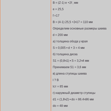
В = (Z-1) e +2f ; мм
е = 25,5
f =17
В = (4-1) 25,5 +2•17 = 110 мм
Определим основные размеры шкива
d = 200 мм
а) толщина обода у края
S = 0,005 • d + 3 = 4 мм
б) толщина диска
S1 = (0,8ч1) • S = 3,2ч4 мм
Принимаем S1 = 3,6 мм
в) длина ступицы шкива
l ? В
lст = 85 мм
г) наружный диаметр ступицы
d1 = (1,8ч2) • do = 86.4ч96 мм
do = 48 мм