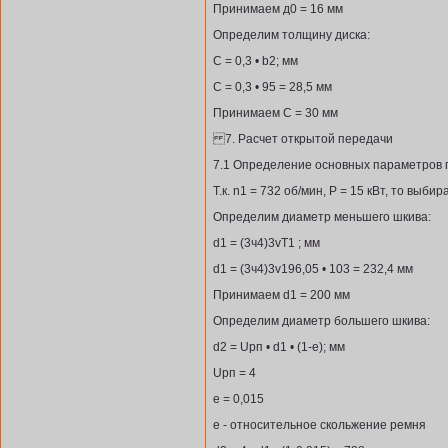
Принимаем д0 = 16 мм
Определим толщину диска:
С = 0,3 • b2; мм
С = 0,3 • 95 = 28,5 мм
Принимаем С = 30 мм
7. Расчет открытой передачи
7.1 Определение основных параметров 
Т.к. n1 = 732 об/мин, Р = 15 кВт, то выб
Определим диаметр меньшего шкива:
d1 = (3ч4)3vТ1 ; мм
d1 = (3ч4)3v196,05 • 103 = 232,4 мм
Принимаем d1 = 200 мм
Определим диаметр большего шкива:
d2 = Uрп • d1 • (1-е); мм
Uрп = 4
е = 0,015
е - относительное скольжение ремня