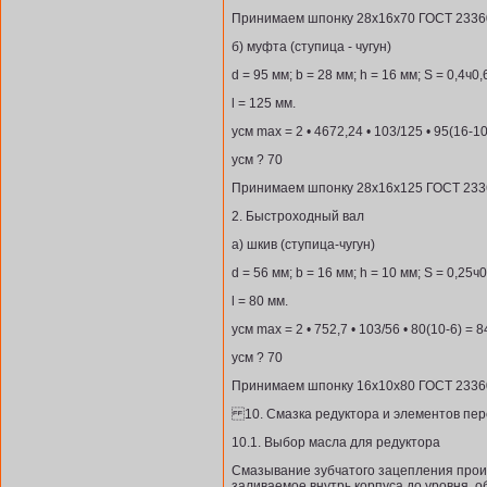
Принимаем шпонку 28х16х70 ГОСТ 2336
б) муфта (ступица - чугун)
d = 95 мм; b = 28 мм; h = 16 мм; S = 0,4ч0,6
l = 125 мм.
усм max = 2 • 4672,24 • 103/125 • 95(16-1
усм ? 70
Принимаем шпонку 28х16х125 ГОСТ 233
2. Быстроходный вал
а) шкив (ступица-чугун)
d = 56 мм; b = 16 мм; h = 10 мм; S = 0,25ч0,
l = 80 мм.
усм max = 2 • 752,7 • 103/56 • 80(10-6) = 
усм ? 70
Принимаем шпонку 16х10х80 ГОСТ 2336
10. Смазка редуктора и элементов пе
10.1. Выбор масла для редуктора
Смазывание зубчатого зацепления произ
заливаемое внутрь корпуса до уровня, 