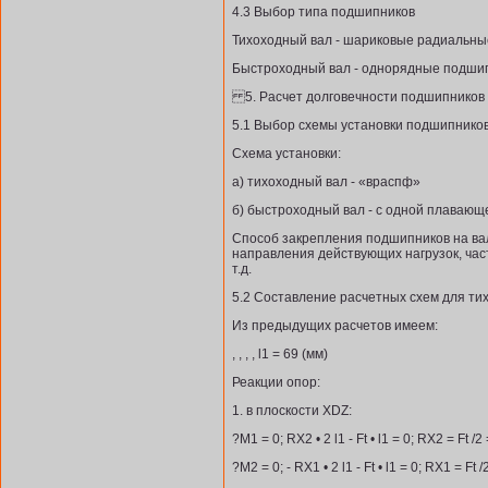
4.3 Выбор типа подшипников
Тихоходный вал - шариковые радиальны
Быстроходный вал - однорядные подши
5. Расчет долговечности подшипников
5.1 Выбор схемы установки подшипников,
Схема установки:
а) тихоходный вал - «враспф»
б) быстроходный вал - с одной плавающ
Способ закрепления подшипников на вал
направления действующих нагрузок, час
т.д.
5.2 Составление расчетных схем для ти
Из предыдущих расчетов имеем:
, , , , l1 = 69 (мм)
Реакции опор:
1. в плоскости XDZ:
?М1 = 0; RX2 • 2 l1 - Ft • l1 = 0; RX2 = Ft 
?М2 = 0; - RX1 • 2 l1 - Ft • l1 = 0; RX1 = Ft