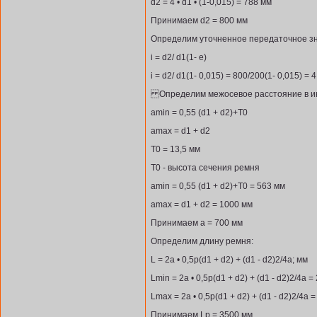
d2 = 4 • d1 • (1-0,015) = 788 мм
Принимаем d2 = 800 мм
Определим уточненное передаточное з
i = d2/ d1(1- е)
i = d2/ d1(1- 0,015) = 800/200(1- 0,015) = 4
Определим межосевое расстояние в ин
аmin = 0,55 (d1 + d2)+Т0
аmax = d1 + d2
Т0 = 13,5 мм
Т0 - высота сечения ремня
аmin = 0,55 (d1 + d2)+Т0 = 563 мм
аmax = d1 + d2 = 1000 мм
Принимаем а = 700 мм
Определим длину ремня:
L = 2а • 0,5р(d1 + d2) + (d1 - d2)2/4а; мм
Lmin = 2а • 0,5р(d1 + d2) + (d1 - d2)2/4а 
Lmax = 2а • 0,5р(d1 + d2) + (d1 - d2)2/4а 
Принимаем Lp = 3500 мм