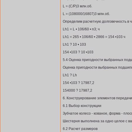
L = (С/Р)3 млн.об.
L = (108000/16807)3 млн.об.
Определим расчетную долговечность в ч
Lh1 = L • 106/60 • n3; ч
Lh1 = 265 • 106/60 • 2866 = 154 •103 ч
Lh1 ? 10 • 103
154 •103 ? 10 •103
5.4 Оценка пригодности выбранных под
Оценка пригодности выбранных подшип
Lh1 ? Lh
154 •103 ? 17987,2
154000 ? 17987,2
6. Конструирование элементов передач
6.1 Выбор конструкции
Зубчатое колесо - кованое, форма - плос
Шестерня выполнена за одно целое с в
6.2 Расчет размеров