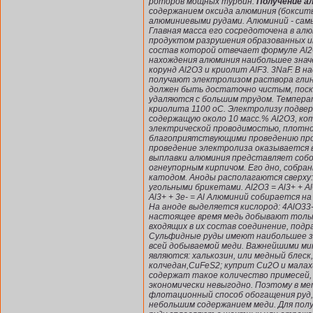
роторов мощных турбин.
Получение а
содержанием оксида алюминия (боксит
алюминиевыми рудами. Алюминий - сам
Главная масса его сосредоточена в а
продуктом разрушения образованных им
состав которой отвечает формуле Al2
нахождения алюминия наибольшее знач
корунд Al2O3 и криолит AlF3. 3NaF. В
получают электролизом раствора глино
должен быть достаточно чистым, поск
удаляются с большим трудом. Температ
криолита 1100 оС. Электролизу подвер
содержащую около 10 масс.% Al2O3, ко
электрической проводимостью, плотно
благоприятствующими проведению проце
проведение электролиза оказывается 
выплавки алюминия представляет собо
огнеупорным кирпичом. Его дно, собран
катодом. Аноды располагаются сверху:
угольными брикетами. Al2O3 = Al3+ + 
Al3+ + 3е- = Al Алюминий собирается н
На аноде выделяется кислород: 4AlO33- 
настоящее время медь добывают тольк
входящих в их состав соединение, под
Сульфидные руды имеют наибольшее зн
всей добываемой меди. Важнейшими мин
являются: халькозин, или медный блеск
колчедан,CuFeS2; куприт Cu2О и малах
содержат такое количество примесей, 
экономически невыгодно. Поэтому в ме
флотационный способ обогащения руд,
небольшим содержанием меди. Для пол