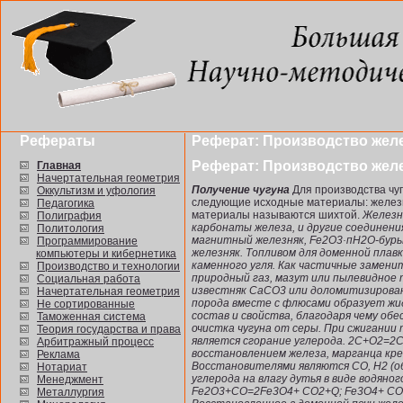
Рефераты
Реферат: Производство желе
Реферат: Производство желе
Главная
Начертательная геометрия
Получение чугуна
Для производства чу
Оккультизм и уфология
следующие исходные материалы: железн
Педагогика
материалы называются шихтой.
Железн
Полиграфия
карбонаты железа, и другие соединения
Политология
магнитный железняк, Fe2O3·пH2O-бур
Программирование
железняк. Топливом для доменной плавк
компьютеры и кибернетика
каменного угля. Как частичные замени
Производство и технологии
природный газ, мазут или пылевидное 
Социальная работа
известняк CaCO3 или доломитизирова
Начертательная геометрия
порода вместе с флюсами образует жи
Не сортированные
состав и свойства, благодаря чему об
Таможенная система
очистка чугуна от серы. При сжигании
Теория государства и права
является сгорание углерода. 2С+О2=2
Арбитражный процесс
восстановлением железа, марганца кре
Реклама
Восстановителями являются СО, Н2 (о
Нотариат
углерода на влагу дутья в виде водяног
Менеджмент
Fe2O3+СО=2Fe3O4+ СО2+Q; Fe3O4+ СО
Металлургия