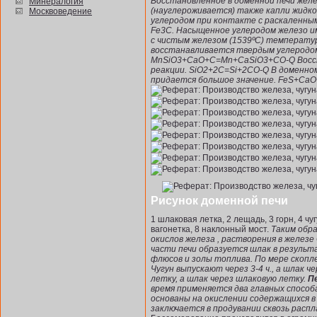
Восстановленное в доменной печи жел
Минералогия
(науглероживается) также капли жидк
Москвоведение
углеродом при контакте с раскаленным
Fe3C. Насыщенное углеродом железо им
с чистым железом (1539ºС) температур
восстанавливается твердым углерод
MnSiO3+CaO+C=Mn+CaSiO3+CO-Q Восст
реакции. SiО2+2C=Si+2CO-Q В доменно
придается большое значение. FeS+Ca
Рисунок доменной печи
1 шлаковая летка, 2 лещадь, 3 горн, 4 чуг
вагонетка, 8 наклонный мост.
Таким обра
окислов железа , растворения в железе С
части печи образуется шлак в результ
флюсов и золы топлива. По мере скопле
Чугун выпускают через 3-4 ч., а шлак че
летку, а шлак через шлаковую летку.
П
время применяется два главных способа
основаны на окислении содержащихся в
заключается в продувании сквозь распл