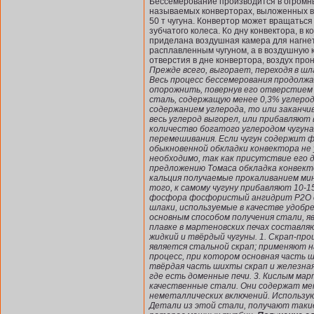
Бессемерование производится в огромны
называемых конверторах, выложенных вн
50 т чугуна. Конвертор может вращатьс
зубчатого колеса. Ко дну конвектора, в 
приделана воздушная камера для нагне
расплавленным чугуном, а в воздушную 
отверстия в дне конвертора, воздух про
Прежде всего, выгорает, переходя в шл
Весь процесс бессемерования продолжа
опорожнить, повернув его отверстием
сталь, содержащую менее 0,3% углеро
содержанием углерода, то или заканчи
весь углерод выгорел, или прибавляют
количество богатого углеродом чугуна
перемешивания. Если чугун содержит ф
обыкновенной обкладки конвектора не
необходимо, так как присутствие его д
предложению Томаса обкладка конвекто
кальция получаемые прокаливанием ми
того, к самому чугуну прибавляют 10-
фосфора фосфористый ангидрит Р2О с
шлаки, используемые в качестве удоб
основным способом получения стали, я
плавке в мартеновских печах составл
жидкий и твёрдый чугуны. 1. Скрап-пр
является стальной скрап; применяют н
процесс, при котором основная часть ш
твёрдая часть шихты скрап и железная
где есть доменные печи. 3. Кислым ма
качественные стали. Они содержат ме
неметаллических включений. Использу
Детали из этой стали, получают такие