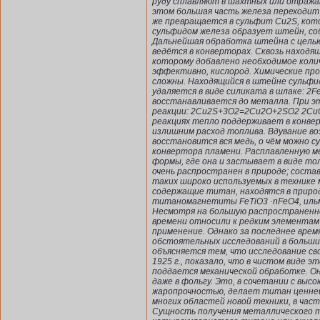
руду сплавляют в шахтных или отражат
этом большая часть железа переходит в
же превращается в сульфит Cu2S, кот
сульфидом железа образует штейн, соб
Дальнейшая обработка штейна с целью
ведётся в конверторах. Сквозь находя
которому добавлено необходимое колич
эффективно, кислород. Химические про
сложны. Находящийся в штейне сульфид
удаляется в виде силиката в шлаке: 
восстанавливается до металла. При э
реакции: 2Cu2S+3O2=2Cu2O+2SO2 2Cu
реакциях тепло поддерживает в конве
излишним расход топлива. Вдувание во
восстановится вся медь, о чём можно 
конвертора пламени. Расплавленную м
формы, где она и застывает в виде то
очень распространен в природе; состав
таких широко используемых в технике м
содержащие титан, находятся в приро
титаномагнетиты FeTiO3 ·nFeO4, ильме
Несмотря на большую распространенно
времени относили к редким элементам 
применение. Однако за последнее вре
обстоятельных исследований в больши
объясняется тем, что исследование св
1925 г., показало, что в чистом виде 
поддается механической обработке. О
даже в фольгу. Это, в сочетании с выс
жаропрочностью, делает титан ценне
многих областей новой техники, в час
Сущность получения металлического 