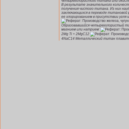
четыреххлористого титана или окисл
В результате значительного количест
получения чистого титана. Из них наи
заключающихся в переводе титановой 
ее хлорированием в присутствии угля 
Образовавшийся четыреххлористый т
магнием или натрием:
2Mg Ti + 2MgC12
4NaC14 Металлический титан плавится 