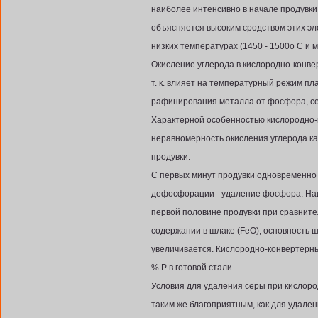
наиболее интенсивно в начале продувки
объясняется высоким сродством этих эл
низких температурах (1450 - 1500о С и м
Окисление углерода в кислородно-конве
т. к. влияет на температурный режим пл
рафинирования металла от фосфора, сер
Характерной особенностью кислородно-
неравномерность окисления углерода как
продувки.
С первых минут продувки одновременно 
дефосфорации - удаление фосфора. На
первой половине продувки при сравните
содержании в шлаке (FeO); основность ш
увеличивается. Кислородно-конвертерны
% Р в готовой стали.
Условия для удаления серы при кислоро
таким же благоприятным, как для удале