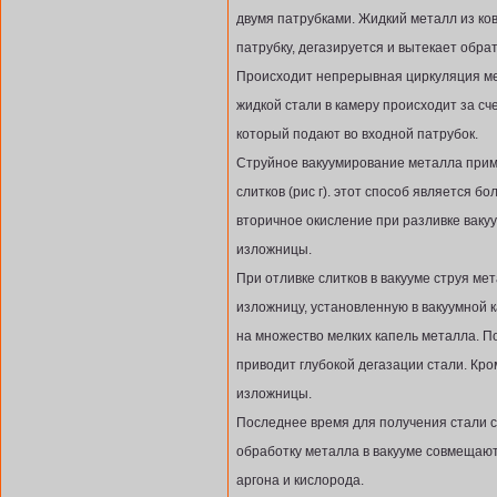
двумя патрубками. Жидкий металл из ко
патрубку, дегазируется и вытекает обрат
Происходит непрерывная циркуляция ме
жидкой стали в камеру происходит за сч
который подают во входной патрубок.
Струйное вакуумирование металла прим
слитков (рис г). этот способ является бо
вторичное окисление при разливке ваку
изложницы.
При отливке слитков в вакууме струя ме
изложницу, установленную в вакуумной
на множество мелких капель металла. По
приводит глубокой дегазации стали. Кром
изложницы.
Последнее время для получения стали с
обработку металла в вакууме совмещают
аргона и кислорода.