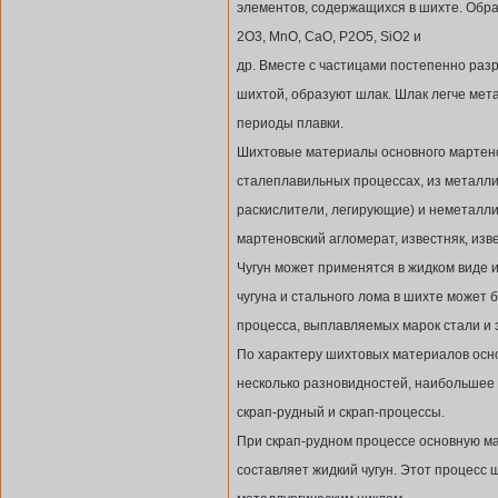
элементов, содержащихся в шихте. Обр
2O3, MnO, CaO, P2O5, SiO2 и
др. Вместе с частицами постепенно ра
шихтой, образуют шлак. Шлак легче мета
периоды плавки.
Шихтовые материалы основного мартеновс
сталеплавильных процессах, из металлич
раскислители, легирующие) и неметалли
мартеновский агломерат, известняк, изве
Чугун может применятся в жидком виде 
чугуна и стального лома в шихте может 
процесса, выплавляемых марок стали и 
По характеру шихтовых материалов осн
несколько разновидностей, наибольшее
скрап-рудный и скрап-процессы.
При скрап-рудном процессе основную ма
составляет жидкий чугун. Этот процесс