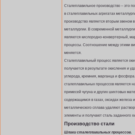
Сталеплавильное производство – это пол
в сталеплавильных агрегатах металлург
производство является вторым звеном 
металлургии. В современной металлург
являются кислородно-конвертерный, ма
процессы. Соотношение между этими ви
меняется.
Сталеплавильный процесс является окис
получается в результате окисления и уд
углерода, кремния, марганца и фосфор
сталеплавильных процессов является н
примесей чугуна и других шихтовых мат
содержащимся в газах, оксидах железа и
металлического сплава удаляют раствор
элементы и получают сталь заданного хи
Производство стали
Шлаки сталеплавильных процессов.