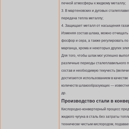
печной атмосферы к жидкому металлу;
3. В мартеновских и дуговых сталеплав
передача тепла металлу;
4. Защищает металл от насыщения газа
Изменяя состав шлака, можно отчищать 
фосфор и сера, а также регулировать по
марганца, хрома и некоторых других эле
Для того, чтобы шлак мог успешно выпол
различные периоды сталеплавильного 
состав и необходимую текучесть (величи
достигаются использованием в качестве
количеств шлакообразующих — известняк
др.
Производство стали в конве
Кислородно-конвертерный процесс пред
жидкого чугуна в сталь без затраты топл
технически чистым кислородом, подавае