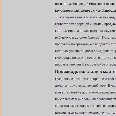
реконструкции зданий мартеновских цех
Конвертерный процесс с комбинирова
Тщательный анализ преимуществ и недос
конвертерах с верхней и нижней продувк
котором металл продувается сверху кис
рубашке или аргоном (азотом). Использ
продувкой по сравнению с продувкой то
металла, увеличить долю лома, снизить
кислорода, повысить качество стали за 
продувке инертным газом в конце опера
Производство стали в марте
Сущность мартеновского процесса состо
лома на паду отражательной печи. В ма
конвертерного не достаточно тепла хим
шихтовых материалов. Для плавление т
значительных тепловых потерь и нагрев
подводиться дополнительное тепло, пол