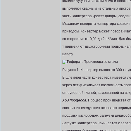
заливки чугуна и завалки лома и шлако
выполняют сварным из стальных листов 
части конвертера крепят цапфы, соедин
Механизм поворота конвертера состоит
приводом. Конвертер может поворачиват
со скоростью от 0,01 до 2 об/мин. Для 
т применяют двухсторонний привод, нап
цапфу
Рисунок 1. Конвертер емкостью 300 т с
В шлемной части конвертера имеется ле
через летку исключает возможность поп
огнеупорной глиной, замешанной на вод
Ход процесса.
Процесс производства ст
состоит из следующих основных периодов
продувки кислородом, загрузки шлакооб
Загрузка конвертера начинается с завал
наклоненный конвертер через горловин