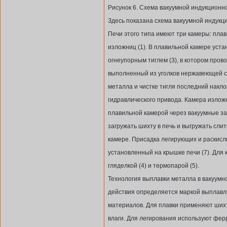
Рисунок 6. Схема вакуумной индукционн
Здесь показана схема вакуумной индукц
Печи этого типа имеют три камеры: плави
изложниц (1). В плавильной камере уст
огнеупорным тиглем (3), в котором пров
выполненный из уголков нержавеющей с
металла и чистке тигля последний накл
гидравлического привода. Камера излож
плавильной камерой через вакуумные за
загружать шихту в печь и выгружать сли
камере. Присадка легирующих и раскисл
установленный на крышке печи (7). Для
гляделкой (4) и термопарой (5).
Технология выплавки металла в вакуум
действия определяется маркой выплавл
материалов. Для плавки применяют ших
влаги. Для легирования используют фер