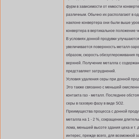
фурм в зависимости от емкости конвер
различным. Обычно их располагают в од
наклоне конвертера они были выше уров
конвертера в вертикальное положение ч
В условиях донной продувки улучшаютс
увеличивается поверхность металл-зар
образом, скорость обезуглероживания п
верхней. Получение металла с содержан
представляет затруднений.
Условия удаления серы при донной прод
Это также связанно с меньшей окислен
контакта газ - металл. Последнее обсто
серы в газовую фазу в виде SO2.
Преимущества процесса с донной проду
металла на 1 - 2 %, сокращении длитель
лома, меньшей высоте здания цеха и т.
интерес, прежде всего, для возможной 