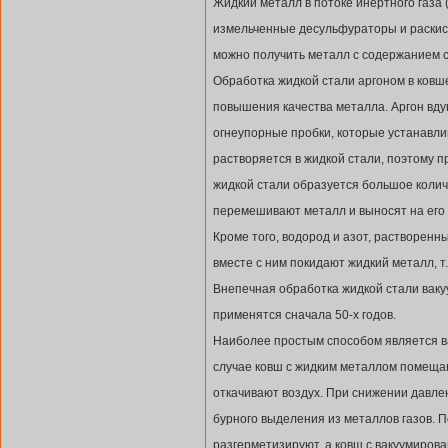
Жидкий металл в потоке инертного газа 
измельченные десульфураторы и раскисл
можно получить металл с содержанием с
Обработка жидкой стали аргоном в ков
повышения качества металла. Аргон вду
огнеупорные пробки, которые устанавли
растворяется в жидкой стали, поэтому 
жидкой стали образуется большое колич
перемешивают металл и выносят на его
Кроме того, водород и азот, растворенны
вместе с ним покидают жидкий металл, т.
Внепечная обработка жидкой стали вак
применятся сначала 50-х годов.
Наиболее простым способом является ва
случае ковш с жидким металлом помещаю
откачивают воздух. При снижении давле
бурного выделения из металлов газов. 
разгерметизируют, а ковш с вакуумирова