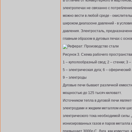
В отличие от конвертерного и мартенов
электропечах не связанно с потреблени
можно вести в любой среде - окислитель
широком диапазоне давлений - в услови
давления. Электросталь, предназначен
главным образом в дуговых печах с осно
Рисунок 3. Схема рабочего пространства
1 – куполообразный свод; 2 – стенки; 3 
5 – электрическая дуга; 6 – сферический 
9 – электроды
Дуговые печи бывают различной емкости
мощностью до 125 тысяч киловатт.
Источником тепла в дуговой печи являе
электродами и жидким металлом или ши
электрического тока необходимой силы. 
ионизированных газов и паров металла 
превышает 3000о С. Дуга, как известно,