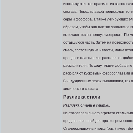
используется, как правило, из высокока
состава. Перед плавкой происходит точ
серы и фосфора, а также легирующих эл
образом, чтобы она плотно заполняла в
включают ток на полную мощность. По 
оставшуюся часть. Затем на поверхнос
смесь, состоящую из извести, магнезито
процессе плавки шлак раскисляют добав
раскислителя. По ходу плавки добавля
раскисляют кусковыми ферросплавами и
В индукционных печах выплавляют, как п
химического состава.
Разливка стали
Разливка стали в слитки.
Из сталеплавильного агрегата сталь вы
предназначенный для кратковременного 
Сталеразливочный ковш (рис ) имеет фо