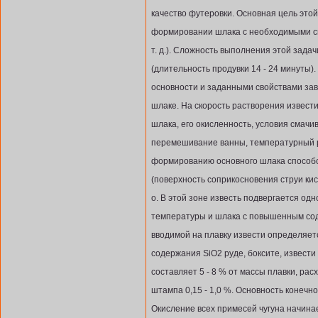
качество футеровки. Основная цель это
формировании шлака с необходимыми св
т. д.). Сложность выполнения этой зада
(длительность продувки 14 - 24 минуты
основности и заданными свойствами зав
шлаке. На скорость растворения извести
шлака, его окисленность, условия смачи
перемешивание ванны, температурный ре
формированию основного шлака способс
(поверхность соприкосновения струи ки
о. В этой зоне известь подвергается о
температуры и шлака с повышенным сод
вводимой на плавку извести определяетс
содержания SiO2 руде, боксите, извести
составляет 5 - 8 % от массы плавки, расх
штампа 0,15 - 1,0 %. Основность конечн
Окисление всех примесей чугуна начинае