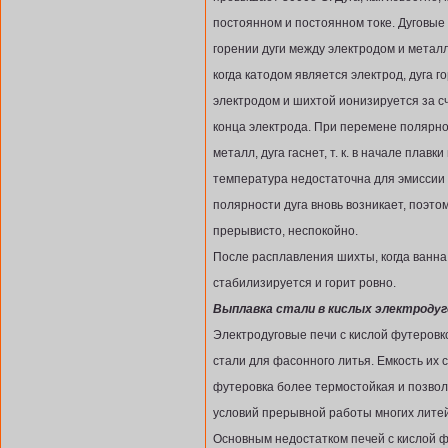
постоянном и постоянном токе. Дуговые
горении дуги между электродом и метал
когда катодом является электрод, дуга го
электродом и шихтой ионизируется за сч
конца электрода. При перемене полярнос
металл, дуга гаснет, т. к. в начале плавк
температура недостаточна для эмиссии
полярности дуга вновь возникает, поэто
прерывисто, неспокойно.
После расплавления шихты, когда ванна
стабилизируется и горит ровно.
Выплавка стали в кислых электродуг
Электродуговые печи с кислой футеровк
стали для фасонного литья. Емкость их со
футеровка более термостойкая и позвол
условий прерывной работы многих лите
Основным недостатком печей с кислой фу