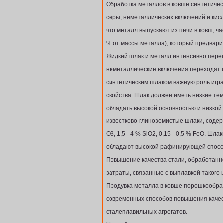
Обработка металлов в ковше синтетичес
серы, неметаллических включений и кис
что металл выпускают из печи в ковш, ч
% от массы металла), который предвари
Жидкий шлак и металл интенсивно пере
неметаллические включения переходят и
синтетическим шлаком важную роль игра
свойства. Шлак должен иметь низкие тем
обладать высокой основностью и низкой
известково-глиноземистые шлаки, содерж
O3, 1,5 - 4 % SiO2, 0,15 - 0,5 % FeO. Шла
обладают высокой рафинирующей спосо
Повышение качества стали, обработанн
затраты, связанные с выплавкой такого 
Продувка металла в ковше порошкообра
современных способов повышения качес
сталеплавильных агрегатов.