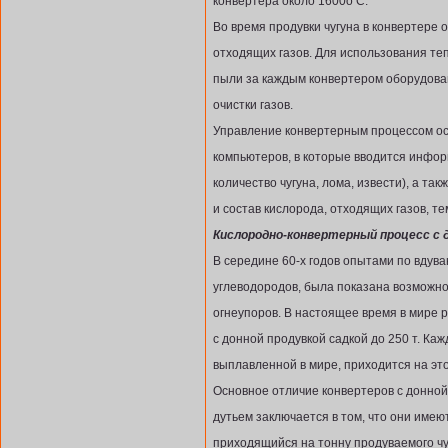
конвертера около 1600о С.
Во время продувки чугуна в конвертере 
отходящих газов. Для использования теп
пыли за каждым конвертером оборудован
очистки газов.
Управление конвертерным процессом о
компьютеров, в которые вводится инфор
количество чугуна, лома, извести), а та
и состав кислорода, отходящих газов, тем
Кислородно-конвертерный процесс с д
В середине 60-х годов опытами по вдув
углеводородов, была показана возможн
огнеупоров. В настоящее время в мире 
с донной продувкой садкой до 250 т. Ка
выплавленной в мире, приходится на это
Основное отличие конвертеров с донной
дутьем заключается в том, что они имею
приходящийся на тонну продуваемого чу