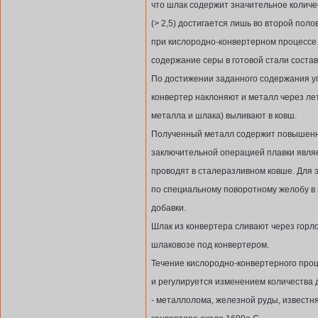
что шлак содержит значительное количе
(> 2,5) достигается лишь во второй пол
при кислородно-конвертерном процессе 
содержание серы в готовой стали составл
По достижении заданного содержания у
конвертер наклоняют и металл через л
металла и шлака) выливают в ковш.
Полученный металл содержит повышенн
заключительной операцией плавки являе
проводят в сталеразливном ковше. Для 
по специальному поворотному желобу в
добавки.
Шлак из конвертера сливают через горл
шлаковозе под конвертером.
Течение кислородно-конвертерного про
и регулируется изменением количества 
- металлолома, железной руды, известн