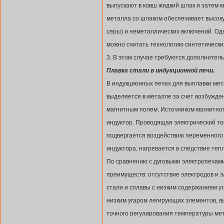
выпускают в ковш жидкий шлак и затем
металла со шлаком обеспечивает высок
серы) и неметаллических включений. О
можно считать технологию синтетически
3. В этом случае требуются дополнител
Плавка стали в индукционной печи.
В индукционных печах для выплавки мет
выделяется в металле за счет возбужде
магнитным полем. Источником магнитног
индуктор. Проводящая электрический то
подвергается воздействию переменного 
индуктора, нагревается в следствие теп
По сравнению с дуговыми электропечам
преимуществ: отсутствие электродов и э
стали и сплавы с низким содержанием уг
низким угаром легирующих элементов, 
точного регулирования температуры ме