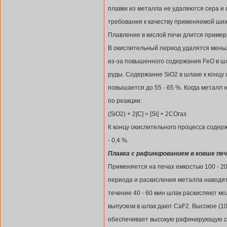
плавки из металла не удаляются сера и
требования к качеству применяемой ши
Плавление в кислой печи длится примерно
В окислительный период удалятся меньше
из-за повышенного содержания FeO в шл
руды. Содержание SiO2 в шлаке к концу
повышается до 55 - 65 %. Когда металл 
по реакции:
(SiO2) + 2[C] = [Si] + 2COгаз
К концу окислительного процесса содерж
- 0,4 %.
Плавка с рафинированием в ковше пе
Применяется на печах емкостью 100 - 20
периода и раскисления металла наводя
течение 40 - 60 мин шлак раскисляют м
выпуском в шлак дают CaF2. Высокое (1
обеспечивает высокую рафинирующую сп