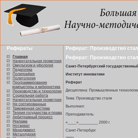
Рефераты
Реферат: Производство ста
Главная
Реферат: Производство ста
Начертательная геометрия
Оккультизм и уфология
Санкт-Петербургский государственный
Педагогика
Полиграфия
Институт инноватики
Политология
Реферат
Программирование
компьютеры и кибернетика
Дисциплина: Промышленные технологии
Производство и технологии
Социальная работа
Тема: Производство стали
Начертательная геометрия
Не сортированные
Выполнил:
Таможенная система
Теория государства и права
Преподаватель:
Арбитражный процесс
Реклама
«____»_________ 2000 г.
Нотариат
Менеджмент
Санкт-Петербург
Металлургия