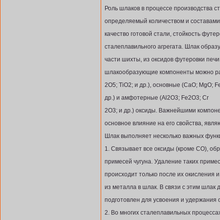
Роль шлаков в процессе производства с
определяемый количеством и составами
качество готовой стали, стойкость футе
сталеплавильного агрегата. Шлак образ
части шихты, из оксидов футеровки печи
шлакообразующие компоненты можно раз
2O5; TiO2; и др.), основные (CaO; MgO; 
др.) и амфотерные (Al2O3; Fe2O3; Cr
2O3; и др.) оксиды. Важнейшими компо
основное влияние на его свойства, явля
Шлак выполняет несколько важных функц
1. Связывает все оксиды (кроме СО), о
примесей чугуна. Удаление таких примес
происходит только после их окисления и
из металла в шлак. В связи с этим шла
подготовлен для усвоения и удержания 
2. Во многих сталеплавильных процесса