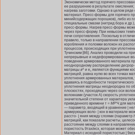
Экономически метод горячего прессовани
ее разрушению в результате окисления;
нагрева заготовки. Однако в це­лом ря
материал. Пресс-формы для горячего пр
минийсодержащих порошков), либо из пл
специальные смазки (нитрид бора и др.
пресс-формы. Нагрев пресс-формы может
через пресс-форму. При невысоких темп
печи сопротивления. Поскольку в отличи
правило, только в направлении прессов
коробления и поломки волокон их распо
процессов, происходящих при уплотне­н
Тучинским [86]. Анализ проводили на п
непре­рывные и недеформированные вол
поведения армированного материала при 
неоднородному распределению десрор- ;
матрицы
в^
и е„ являются функ­циями к
матрицей, равна нулю во всех точках м
уплотнения армированных материалов, у
вдаваясь в подробности теоретического
уплотнения матрицы неоднородна по об
плоскостях, проходящих через оси воло
волокнами (участок А) скорость уплотне
значительной степени от характера укл
приведенного времени т =
МР'Ч
для мате
—
параметр, входящий в уравнение | не
армирующих воло- | кон в материале мо
рассто- | яния между слоями (параметр
h
матрицей, как показали расчеты, целес
расстояние между слоями в направлении
пористость 9тах/исх, которая может обес
Материал с исходной пористостью | 9исх >