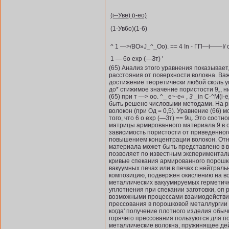
(i--
Уве
) (i-eo)
(1-Ув6о)(1-6)
^ 1 —>/BO»J_^_Oo). == 4 In - ГП—i——I/ о \ 
1 — 6o ехр (—Зт) '
(65) Анализ этого уравнения показывает
расстояния от поверхности волокна. Важ
достижение теорети­чески любой сколь 
до* стижимое значение пористости 9„, 
(65) при т —> оо. ^_ е~-е« ,
3
_in C-^M(i-e„
быть решено числовыми методами. На ри
волокон (при Од = 0,5). Уравнение (66) мож
того, что 6 о ехр (—Зт) == 9ц. Это соо
матрицы арми­рованного материала 9 в о
зависимость пористости от приведенног
повышением концентрации волокон. Отн
материала мо­жет быть представлено в 
позволяет по известным эксперимента­
кривые спекания армирован­ного порошк
вакуумных печах или в печах с нейтраль
композицию, подвержен окислению на во
металлических вакуумируемых герметичн
уплотнения при спекании заготовки, оп­
возможными процессами взаимо­действия
прессования в порош­ковой металлургии 
когда' получение плотного изделия об
горячего прессования пользуются для по
металлические волокна, пружинящее дей