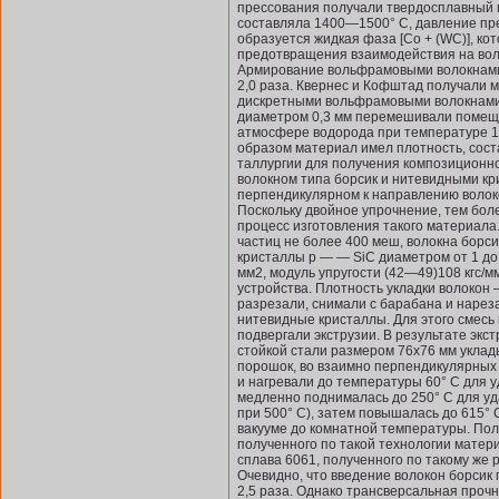
прессования получали твердосплавный м
составляла 1400—1500° С, давление пре
образуется жид­кая фаза [Со + (WC)], к
предот­вращения взаимодействия на во
Армирование вольфрамовыми волокнами 
2,0 раза. Квернес и Кофштад получали 
дискретными вольфрамовыми волокнами 
диаметром 0,3 мм перемешивали помещал
атмосфере водорода при температуре 110
образом материал имел плотность, сост
таллургии для получения композиционн
волокном типа борсик и нитевидными кр
перпендикулярном к направлению волоко
Поскольку двойное упрочнение, тем бол
процесс изготовления такого материала.
частиц не более 400 меш, во­локна борс
кристаллы р — — SiC диаметром от 1 до 
мм2, модуль упругости (42—49)108 кгс/м
устройства. Плотность ук­ладки волокон
разрезали, сни­мали с барабана и наре
нитевидные кристаллы. Для этого смес
подвергали экструзии. В результате экс
стойкой стали размером 76х76 мм укла
порошок, во взаимно перпендикуляр­ных
и нагревали до темпера­туры 60° С для
медленно под­нималась до 250° С для у
при 500° С), затем повышалась до 615° 
вакууме до комнатной температуры. Пол
полученного по такой технологии матер
сплава 6061, полученного по такому же 
Очевидно, что введение волокон борсик по
2,5 раза. Однако трансверсальная прочн