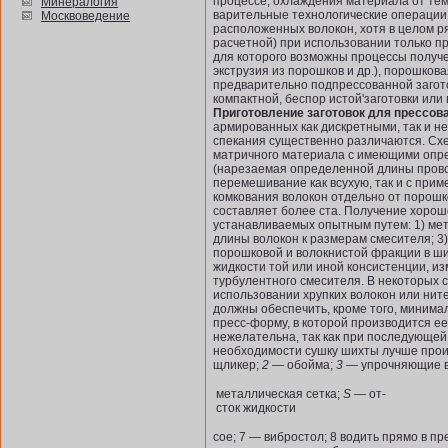
процессе; охлаждения материала от тем
Минералогия
варительные технологические операции
Москвоведение
расположенных волокон, хотя в целом р
расчетной) при использовании только пр
для которого возможны процессы получ
экструзия из порошков и др.), порошко
предварительно подпрессованной загот
компактной, беспор истой'заго­товки или
Приготовление заготовок для прессова
армированных как дискретными, так и не
спекания существенно различаются. Сх
матричного материала с име­ющими опр
(нарезаемая определенной длины прово
перемешивание как всу­хую, так и с пр
комкования волокон отдельно от порошк
составляет более ста. Получение хоро
устанавливаемых опытным путем: 1) мет
длины волокон к размерам смесителя; 3
порошковой и волокнистой фракции в ших
жидкости той или иной конси­стенции, 
турбулентного смесителя. В некоторых 
использовании хрупких волокон или нит
должны обеспечить, кроме того, ми­ни
пресс-форму, в которой производится е
нежелательна, так как при последующей 
необходимости сушку шихты лучше произ
щликер;
2
— обойма;
3
— упрочняющие в
металлическая сетка;
S —
от-
сток жидкости
сое; 7 — вибростол; 8 водить прямо в п