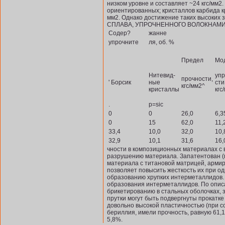
низком уровне и составляет ~24 кгс/мм
ориентированных; кристаллов карбида кр
мм2. Однако достижение таких высо
СПЛАВА, УПРОЧНЕННОГО ВОЛОКНАМИ
Содер?
жанне
упрочните
ля, об. %
Предел
Мо
Нитевид­
упр
прочности,
' Борсик
ные
сти
кгс/мм2^
кристаллы
кгс
.
p=sic
0
0
26,0
6,3
0
15
62,0
11,
33,4
10,0
32,0
10,
32,9
10,1
31,6
16,
чности в композиционных материалах с 
разрушению материала. Запатентован 
мате­риала с титановой матрицей, арми
позволяет повысить жесткость их при 
образованию хрупких интерметаллидов.
образования интерметаллидов. По опис
брикетированию в сталь­ных оболочках, 
прутки могут быть подвергнуты прокатке
довольно высокой пластичностью (при со
бериллия, имели прочность, равную 61,1 
5,8%.