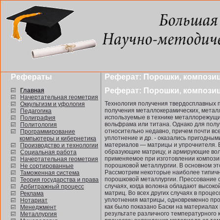
Рефераты
Реферат: Порошки, композ
Реферат: Порошки, композ
Главная
Начертательная геометрия
Технология получения твердосплавных 
Оккультизм и уфология
получения металлокерамических, металл
Педагогика
используемые в технике металлорежущи
Полиграфия
вольфрама или титана. Однако для пол
Политология
относи­тельно недавно, причем почти вс
Программирование
уплотнение и др. - оказались пригодны
компьютеры и кибернетика
материалов — матрицы и упрочнителя. 
Производство и технологии
образующие матрицу, и армирующие воло
Социальная работа
применя­емое при изготовлении компози
Начертательная геометрия
порошковой металлургии. В основном это
Не сортированные
Рассмотрим некоторые наиболее типичн
Таможенная система
порошковой металлургии. Прессование 
Теория государства и права
слу­чаях, когда волокна обладают высок
Арбитражный процесс
матриц. Во всех других случаях в проц
Реклама
уплотнения матрицы, одновременно прои
Нотариат
как было показано Баски на мате­риалах
Менеджмент
результате различ­ного температурного
Металлургия