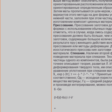
выше метод может обеспечить получение
ориентирован­ным расположением волок
ориентированные определенным образом
Затем маты пропитываются шли-кером, 
вариантов этого метода на дне формы у
нижней части, заполняя при этом части
изготовлении композит ционных материа
Прессование.
Прессование заготовок дл
формах с использованием обычных гидра
отметить, что в случае, когда смесь с
прессования должно быть больше, чем 
заготовок, содержащие большое количест
результате пру-j жинящего действия вол
прессования или методы деформации. Д
изостатического прессова ния заготовки
материале.
Спекание.
Наличие второй ф
поведение материала при спекании. Те
частицы одного из компонентов, была ра
точнее описывает теория, развитая Л. И.
деформирования твердого тела, им опи
уравнение уплотнения при спекании ма
9,, ехр (-Зт); т == -|-
^
J -^-. * о ° Принят
соответствен­но; Од — исходная порист
вещества матрицы;
Гц —
средний радиус
и произведя интегрирование, можно пол
6 -Go
(l-6)(l-6o) i
l-V
+