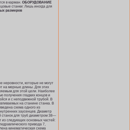
ся в карман.
ОБОРУДОВАНИЕ
зцовые станки: Лишь иногда для
ных размеров
е неровности, которые не могут
ют на мерные длины. Для этих
няемым для этой цели. Наиболее
ю полу­чения гладких концов и
ейся и с неподвижной трубой. В
авливаемых на станине станка. В
иведена схема одного из
внутренних заусенцев. Диаметр
 станок для труб диаметром 38—
 из следующих основ­ных частей:
гид­равлического привода 7,
лена кинематическая схема