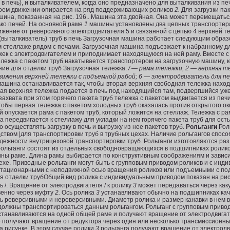
в печь), и выталкивателем, когда оно предназначено для выталкивания из печ
воем движении опирается на ряд поддерживающих роликов
2.
Для загрузки пак
шина, показанная на рис. 196.. Машина эта двойная. Она может перемещать
ько печей. На основной раме
1
машины установлены два цепных транспортера
жение от реверсивного электродвигателя 5 и связанной с цепью
4
верхней т
Загрузочная машина работает следующим образ
 стеллаже рядом с печами. Загрузочная машина подъезжает к набранному дл
ежек с электродвигателем и приподнимает находящуюся на ней раму. Вместе 
ележка с пакетом труб накатывается транспортером на загрузочную машину, к
Загрузочная тележка:
/ — рама тележки; 2 — верхняя т
движения верхней тележки с подъемной рабой; 6 — электродвигатель для п
ашина останавливается так, чтобы вторая верхняя свободная тележка наход
ая верхняя тележка подается в печь под находящийся там, подвергшийся уже
ахвата при этом горячего пакета труб тележка с пакетом выдвигается из печ
тобы первая тележка с пакетом холодных труб оказалась против открытого ок
й опускается рама с пакетом труб, который ложится на стеллаж. Тележка с ра
а передвигается к стеллажу для укладки на нем горячего пакета труб для ос
 осуществлять загрузку в печь и выгрузку из нее пакетов труб.
Рольганги
Рол
твом |для транспортировки труб в трубных цехах. Наличие рольгангов спос
дежности внутрицеховой транспортировки труб. Рольганги изготовляются раз
ольганги состоят из отдель­ных свободновращающихся в подшипниках ролик
ны раме. Длина рамы выбирается по конструктивным соображениям и зависи
хе. Приводные рольганги могут быть с групповым приводом роликов и с инд
е стационарными с неподвижной осью вращения роликов или подъемными с п
Общий вид ролика с индивидуальным приводом показан на рис
 /. Вращение от электродвигателя / к ролику
3
может передаваться через как
венно через муфту
2.
Ось ролика
3
устанавливают обычно на подшипниках ка
ть реверсивными и нереверсивными. Диаметр ролика и размер канавки в нем 
должны транспортироваться данным рольгангом. Рольганг с групповым приво
а устанавливаются на одной общей раме и получают вращение от электродвига
 получают вращение от редуктора через один или несколько трансмиссионных
а рисунке. В этом случае ролики
3
рольганга получают вращение от элек­трод