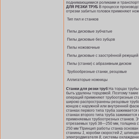
поднимающимися роликами и транспорти
ДЛЯ РЕЗКИ ТРУБ
В процессе производст
отрезки забитых головок применяют но
Тип пил и станков
Пилы дисковые зубчатые
Пилы дисковые без зубцов
Пилы ножовочные
Пилы дисковые с заострённой режущей
Пилы (станки) с абразивным диском
Трубообрезные станки, резцовые
Аллигаторые ножницы
Станки для резки труб
На торцах трубы 
быть удалены торцовкой. Поэтому такие 
операций применяют трубоотрезные ста
широко распространены резцовые трубоот
концов с наружной или внутренней фаск
станках первого типа труба зажимается 
станках второго типа труба зажимается
применяемых трубоотрезных станков. Эт
отрезае­мых труб 38—250 мм, толщина 
250 мм 'Принцип работы станка основан
станины
1,
коробки скоростей
2,
шпиндел
электродвигателя
8,
системы охлаждения