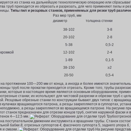
руется из станка на дальнейшую технологическую операцию или сбрасывает
ва труб приходится их обрезать и раз­резать, для чего применяют пилы и ре
жницы.
Типы пил и резцовых станков, применяемых для резки труб различ
Раз мер труб, мм
диаметр
толщина стенки
38-102
3-8
20-102
2-8
5-38
0,5-2
 кромкой
12-102
2-4
1-89
0,1-5
38-150
≥2
20-50
0,5-4
на протяжении 100—200 мм от конца, а иногда и более имеются значительны
концы труб после прокатки при­ходится отрезать. Кроме того, трубы разреза
нки, которые в на­стоящее время являются основным оборудованием, приме
резные станки; их используют для чистовой разрезки и обрезки труб с цель
ой. Резцовые обрезные станки по конструкции бывают двух типов: с вращающ
в кулачках вращающегося патрона, а резцы закрепляются в суппортах, устан
 неподвижно, а резцы за­крепляются во вращающемся патроне. На рисунке пр
от станок предназначен для отрезки концов труб, снятия наружной фаски и 
стенок 4—12,5 мм.
Трубоотрезной
 на поступательном движении инструмента и вращении трубы. Станок состоит
ьной бабки
8,
отрезных суппортов
4,
фасочного суппорта 5, заднего упора
6,
 и смазки.
На рисунке представ