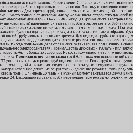
о небезопасно для работающих вблизи людей. Создаваемый пилами трения ш
асности при работе в производственных цехах. Поэтому в последнее время 
убчатые пилы
Для порезки труб, применяемых в качестве исходной заготовки 
и очень часто применяют дисковые или зубчатые пилы. Устройство дисковой п
меет небольшой диаметр (200—250 мм). Режущая кромка диска заострена или 
(у дисковой пилы) вдав­ливается в металл трубы и разрезает его. Зубчатая пи
Трубы при резке дисковой пилой укладывают на два холостых ролика. Под вл
следняя будет вращаться на роликах, и разрезка стенки, таким образом, бу
атой пилой трубу укладывают на две призмы. Для подвода трубы к вращающем
(подачи) нижние поддерживающие холостые ролики при помощи особого рычаг
имать. Иногда подвижным делают сам диск, устанавливая подшипники в спец
идуального электродвигателя. Преимущества дисковых и зубчатых пил заключ
 торце трубы не­большие заусенцы. Недостатком является то, что диск враща
невелика.
Подвижные пилы для резки труб
На станах для непрерывной сварк
ХПТ устанавливают для резки труб подвижные пилы. Резка труб в этом случае
кая схема одной из таких пил представлена на рисунке. Режущим инструмент
как вращательное движение вокруг трубы (движение резания), так и радиаль
 сквозь полый шпиндель
10
пилы и в нужный момент зажимается двумя цанг
линдра
14.
Выходящая из стана труба перемещает всю режущую головку, ко­тор