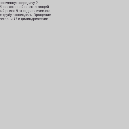
иноременную передачу
2,
6,
посаженной по скользящей
чий рычаг
8
от гидравлического
х трубу в шпиндель. Вращение
е­стерни
11
и цилиндрические