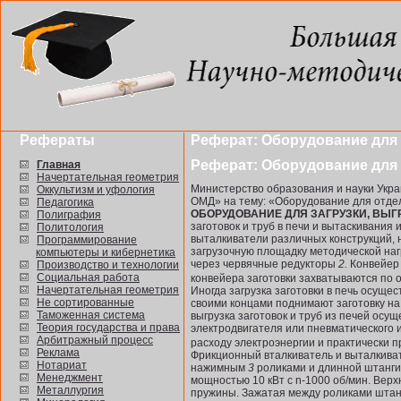
Рефераты
Реферат: Оборудование для 
Реферат: Оборудование для 
Главная
Начертательная геометрия
Министерство образования и науки Укр
Оккультизм и уфология
ОМД» на тему: «Оборудование для отделк
Педагогика
ОБОРУДОВАНИЕ ДЛЯ ЗАГРУЗКИ, ВЫГРУ
Полиграфия
заготовок и труб в печи и вытаскивания
Политология
выталкиватели различных конструкций, 
Программирование
загрузочную площадку методической наг
компьютеры и кибернетика
через червячные редукторы
2.
Конвейер 
Производство и технологии
Социальная работа
конвейера заготовки захватываются по 
Начертательная геометрия
Иногда загрузка заготовки в печь осущ
Не сортированные
своими концами поднимают заготовку на 
Таможенная система
выгрузка заготовок и труб из печей ос
Теория государства и права
электродвигателя или пневматического 
Арбитражный процесс
расходу электроэнергии и практи­чески
Реклама
Фрикционный вталкиватель и выталкиват
Нотариат
нажимным
3
роликами и длинной штанги
Менеджмент
мощностью 10 кВт с n-1000 об/мин. Вер
Металлургия
пружины. Зажатая между ро­ликами штан