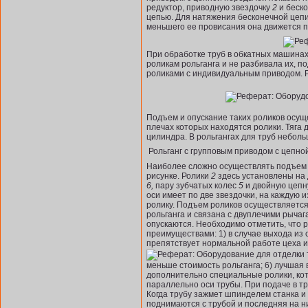
редуктор, приводную звездочку
2
и беск
цепью. Для натяжения бесконечной цеп
меньшего ее провисания она движется 
При обработке труб в обкатных машинах,
роликам рольганга и не разбивала их, 
роликами с индивидуальным при­водом. Р
Подъем и опускание таких роликов осущ
плечах которых находятся ролики. Тяга
цилиндра. В рольгангах для труб небол
Рольганг с групповым приводом с цепно
Наиболее сложно осуществлять подъем р
рисунке. Ролики
2
здесь установлены на 
6,
пару зубчатых колес
5
и двой­ную цеп
оси имеет по две звездочки, на каждую
ролику. Подъем роликов осуществляетс
рольганга и связана с двуплечими рыча
опускаются. Необходимо отметить, что
преимуществами: 1) в случае выхода из с
препятствует нор­мальной работе цеха 
меньше стоимость рольганга; 6) лучшая
дополнительно специальные ролики, кото
параллельно оси трубы. При подаче в т
Когда трубу зажмет шпинделем станка и 
поднимаются с трубой и последняя на н