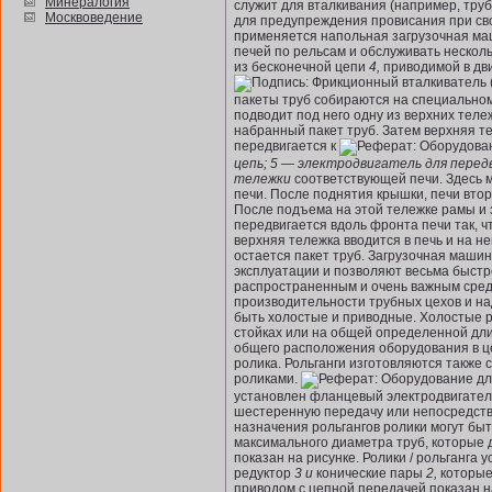
Минералогия
служит для вталкивания (например, труб 
Москвоведение
для предупреждения провисания при с
применяется на­польная загрузочная ма
печей по рельсам и обслуживать нескол
из бесконечной цепи
4,
приводимой в дви
пакеты труб собираются на специальном
подводит под него одну из верхних тел
набранный пакет труб. Затем верхняя т
передвигается к
цепь; 5 — электродви­гатель для пере
тележки
соответствующей печи. Здесь м
печи. После поднятия крышки, печи втор
После подъема на этой тележке рамы и з
передвигается вдоль фронта печи так, ч
верхняя тележка вводится в печь и на не
остается пакет труб. Загрузочная машин
эксплуатации и позволяют весьма быстро
распространенным и очень важным средс
производительности трубных цехов и на­
быть холостые и приводные. Холостые р
стойках или на общей определенной дли
общего расположения оборудования в це
ролика. Рольганги изготовляются такж
роликами.
установлен фланцевый электродви­гатель
шестеренную передачу или непосредст
назначения рольгангов ролики могут бы
максимального диаметра труб, которые 
показан на рисунке. Ролики / рольганг
редуктор
3 и
конические пары
2,
которые
приводом с цепной передачей показан н