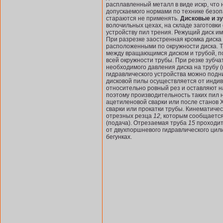
расплавленный металл в виде искр, чт
допускаемого нормами по технике безоп
стараются не применять.
Дисковые и з
волочильных цехах, на складе заготовк
устройству пил трения. Режущий диск и
При разрезке заостренная кромка диска 
расположенными по окруж­ности диска. 
между вращающимся диском и трубой, по
всей окружности трубы. При резке зубч
необходимого давления диска на трубу 
гидравлического устройства можно подн
дисковой пилы осуществляется от индив
относительно ровный рез и оставляют на
поэтому производительность таких пил 
ацетиленовой сварки или после станов 
сварки или прокатки трубы. Кинематичес
отрезных резца
12,
которым сообщается 
(подача). Отрезаемая труба
15
проходит
от двухпоршневого гидравлического ци
бегунках.