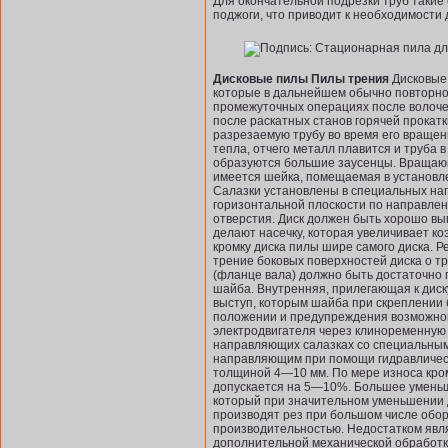
Для окончательной подрезки труб такие 
поджоги, что приводит к необходимости
Дисковые пилы Пилы трения
Дисковые 
которые в дальнейшем обычно повторно 
промежуточных операциях после волочен
после раскатных станов горячей прокатк
разрезаемую трубу во время его вращен
тепла, отчего металл плавится и труба в
образуются большие заусенцы. Вращающ
имеется шейка, помещаемая в установле
Салазки установлены в специальных на
горизонтальной плоскости по направлен
отверстия. Диск должен быть хорошо вып
делают насечку, которая увеличивает к
кромку диска пилы шире самого диска. 
трение боковых поверхностей диска о т
(фланце вала) должно быть достаточно 
шайба. Внутрен­няя, прилегающая к дис
выступ, которым шайба при скреплении 
положении и предупреждения возможног
электродвигателя через клиноременную 
направляющих салазках со специальным
направляющим при помощи гидравлическ
толщиной 4—10 мм. По мере износа кром
допускается на 5—10%. Большее уменьш
который при значительном уменьшении д
производят рез при большом числе обор
производительностью. Недостатком явля
дополнительной механической обработки