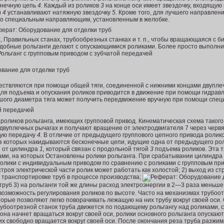
онечную цепь
4.
Каждый из роликов
3
на конце оси имеет звездочку, входящую
и
4
устанавливают натяжную звездочку
5.
Кроме того, для лучшего направлен
по специальным направляю­щим, установленным в желобке.
 Правильных станах, трубообрезных станках и т. п., чтобы вращающаяся с б
подобные рольганги делают с опускающимися роликами. Более просто выполни
ольганг с групповым приводом с зубчатой пере­дачей
ествляются при помощи общей тяги, соединенной с нижними концами двуплеч
 для подъема и опускания роликов приводится в движение при помощи гидрав
ьшого диаметра тяга может получить передвижение вруч­ную при помощи спец
й передачей
оликов рольганга, имею­щих групповой привод. Кинематическая схема такого
двуплечных рычагах и получают вращение от электродвигателя 7 через чер­в
ную передачу
4.
В отличие от предыдущего группового цеп­ного привода ролико
 из которых накидываются бесконечные цепи, идущие одна от предыдущего ро
я от цилиндра
1,
который связан с продольной тягой
3
подъема роликов. Эта т
гами, на которых Остановлены ролики рольганга. При срабатывании цилиндра
 ролики с индивидуальным приводом по сравнению с роликами с групповым п
троя электрической части ролик может работать как холостой; 2) выход из ст
и транспортировке труб в процессе производства;
3) на рольганги той же длины расход электроэнергии в 2—3 раза меньше;
 возможность регулирования роликов по высоте. Часто на механизмах трубоо
рые позволяют легко поворачивать лежащую на них трубу вокруг своей оси. 
рубоотрезной станок труба движется по подающему рольгангу над роликами,
она начнет вращаться вокруг своей оси, ролики основного рольганга опускаю
их свободно вращается вокруг своей оси. После окончания реза труба разжи