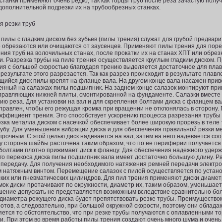
станки применяют очень редко, так как торцы труб после реза зачастую полу
 дополнительной подрезки их на трубообрезных станках.
пилы с гладким диском без зубьев (пилы трения) слу­жат для грубой предвари
обрезаются или очищаются от заусенцев. Применяют пилы трения для порезк
ия труб на волочиль­ных станах, после прокатки их на станах ХПТ или обрез
и. Разрезка трубы на пиле трения осуществляется круглым гладким диском. П
ия с большой скоростью благодаря трению выделяется достаточное для пла
 результате этого разрезается. Так как разрез происходит в результате плавл
ийся диск пилы крепят на фланце вала. На другом конце вала насажен прив
нный на салазках пилы подшипник. На заднем конце салазок монтируют при
правляющих нижней плиты, смонтированной на фундаменте. Салазки вместе 
ию реза. Для установки на вал и для скрепления болтами диска с фланцем в
равлен, чтобы его режущая кромка при вращении не отклонялась в сторону. 
оэффициент трения. Это способствует ускорению процесса разрезания трубы 
Резка металла диском с насечкой обеспечивает более широкую прорезь в тел
рубу. Для уменьшения вибрации диска и для обеспечения правильной резки ме
прочным. С этой целью диск надевается на вал, затем на него надевается с
ку сторона шайбы расточена таким образом, что по ее периферии получает
болтами плотно прижимает диск к фланцу. Для обеспечения надежного удерж
о перекоса диска пилы подшипник вала имеет достаточно большую длину. Р
передачу. Для получения необходимого натяжения рем­ней передачи электро
 натяжным винтом. Перемещение салазок с пилой осуществляется по устан
их или пневматических цилиндров. Для пил трения применяют диски диаме
ок диски прота­чивают по окружности, диаметр их, таким образом, уменьша
ение допускать не представляется возможным вследствие сравнительно бо
иаметра режущего диска будет препятствовать резке трубы. Преимуществом 
отов, а следовательно, при большой окружной ско­рости, поэтому они облад
ется то обстоятельство, что при резке трубы получаются с оплавленными т
. При этом во время работы пилы трения создают очень много шума и очен