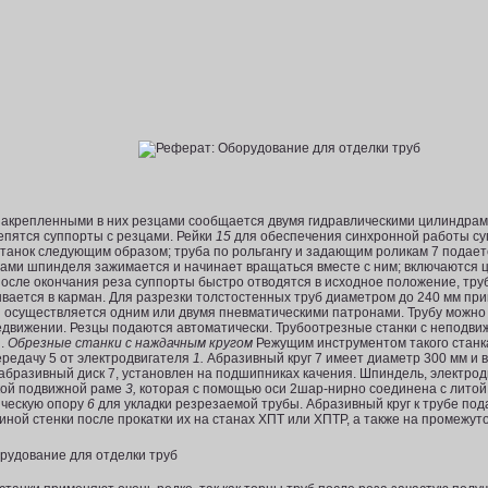
закрепленными в них резцами сообщается двумя гидравлическими цилиндра
­пятся суппорты с резцами. Рейки
15
для обеспечения синхронной работы су
танок следующим образом; труба по рольгангу и задающим роликам 7 подает
гами шпинделя зажимается и начинает вращаться вместе с ним; включаются
после окончания реза суппорты быстро отводятся в исходное положение, тру
ывается в карман. Для разрезки толстостенных труб диаметром до 240 мм пр
ы осуществляется одним или двумя пневматическими патро­нами. Трубу можно 
редвижении. Резцы подаются автоматически. Трубоотрезные станки с неподви
й.
Обрезные станки с наждачным кругом
Режущим инструментом такого станка
редачу 5 от электро­двигателя
1.
Абразивный круг 7 имеет диаметр 300 мм и в
абра­зивный диск 7, установлен на подшипниках качения. Шпиндель, электро
кой подвижной раме
3,
которая с помощью оси 2шар-нирно соединена с литой
ическую опору
6
для укладки резрезаемой трубы. Абразивный круг к трубе пода
ной стенки после прокатки их на станах ХПТ или ХПТР, а также на промежу­т