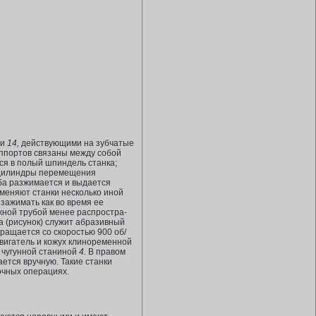
ми
14,
дей­ствующими на зубчатые
ппортов связаны между собой
ся в полый шпиндель станка;
 цилиндры переме­щения
ба разжи­мается и выдается
именяют станки несколько иной
зажимать как во время ее
жной трубой менее распростра­
 (рисунок) служит абразивный
ращается со скоростью 900 об/
двигатель и кожух клиноременной
 чугунной станиной
4.
В правом
ется вручную. Такие станки
очных операциях.