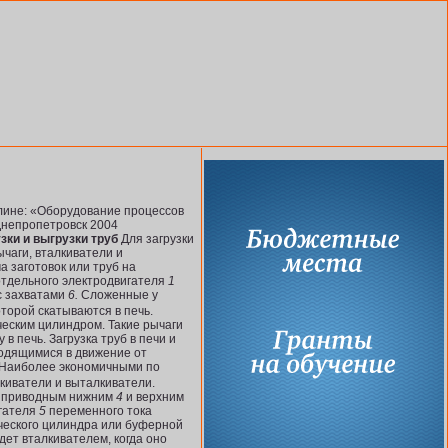
лине: «Оборудование процессов
.Днепропетровск 2004
и и выгрузки труб
Для загрузки
чаги, вталкиватели и
 заготовок или труб на
отдельного электродвигателя
1
 захватами
6.
Сложенные у
торой скатываются в печь.
ческим цилиндром. Такие рычаги
в печь. Загрузка труб в печи и
водящимися в движение от
Наиболее экономичными по
киватели и выталкиватели.
 с приводным нижним
4
и верхним
игателя
5
переменного тока
ического цилиндра или буферной
ет вталкивателем, когда оно