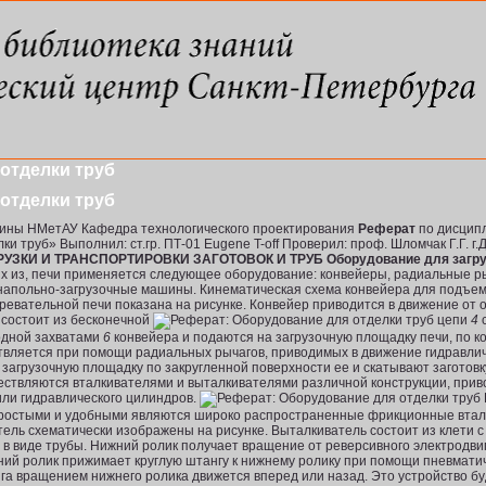
отделки труб
отделки труб
аины НМетАУ Кафедра технологического проектирования
Реферат
по дисцип
и труб» Выполнил: ст.гр. ПТ-01 Eugene T-off Проверил: проф. Шломчак Г.Г. г
ЗКИ И ТРАНСПОРТИРОВКИ ЗАГОТОВОК И ТРУБ Оборудование для загрузк
 их из, печи применяется следующее оборудование: конвейеры, радиальные ры
напольно-загрузочные машины. Кинематическая схема конвейера для подъема
ревательной печи показана на рисунке. Конвейер приводится в движение от 
состоит из бесконечной
цепи
4
с
одной захватами
6
конвейера и подаются на загрузочную площадку печи, по ко
ествляется при помощи радиальных рычагов, приводимых в движение гидравли
загрузочную площадку по закругленной поверхности ее и скатывают заготовку 
уществляются вталкивателями и выталкивателями различной конструкции, при
или гидравлического цилиндров.
 простыми и удобными являются широко распространенные фрикционные втал
ель схематически изображены на рисунке. Выталкиватель состоит из клети
 в виде трубы. Нижний ролик получает вращение от реверсивного электродв
хний ролик прижимает круглую штангу к нижнему ролику при помощи пнев­мат
га вращением нижнего ролика движется вперед или назад. Это устройство буд