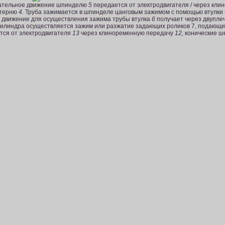
щательное движение шпинделю
5
передается от электродви­гателя / через кл
терню
4.
Труба зажимается в шпинделе цанговым зажимом с помощью втулки
е движение для осуществления зажима трубы втулка
6
получает через двупле
 цилиндра осуществляется зажим или разжатие задающих роликов 7, подающи
ся от электро­двигателя
13
через клиноременную передачу
12,
конические ш