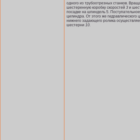
одного из трубоотрезных станков. Вра
шестеренную коробку скоростей
3
и шес
посадке на шпиндель 5. Посту­пательно
цилиндра. От этого же гидравлического
нижнего задающего ролика осуществляет
шестерни
10.