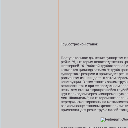
Трубоотрезной станок
Поступательное движение суппортам с 
рейки
15,
к которым непосредственно кре
шестерней
16.
Работай трубоотрезной с
ключается цилиндр зажима
9;
труба цан
суппортов с резцами и происходит рез; 
рольгангом из шпинделя, а затем сбрас
конструкции. В этих станках зажим труб
остановки, так и при ее продольном пе
нены, чем станки с вращающейся трубо
круг с приводом через клиноременную пе
мин. Шпиндель
8,
на котором закреплен 
передачи смонтированы на металличес
верхнем конце станины крепят призмат
применяют для резки труб с малой толщи