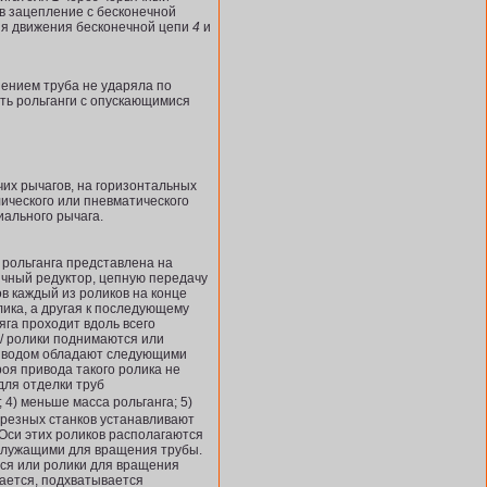
 в зацепление с бесконечной
ия движения бесконечной цепи
4
и
иением труба не ударяла по
ть рольганги с опускающимися
их рычагов, на горизонтальных
лического или пневматического
иального рычага.
 рольганга представлена на
ячный редуктор, цепную передачу
в каждый из роликов на конце
лика, а другая к последующему
яга проходит вдоль всего
 / ролики поднимаются или
риводом обладают следующими
роя привода такого ролика не
 4) меньше масса рольганга; 5)
трезных станков устанавливают
Оси этих ро­ликов располагаются
 служащими для вращения трубы.
тся или ролики для вращения
мается, подхватывается