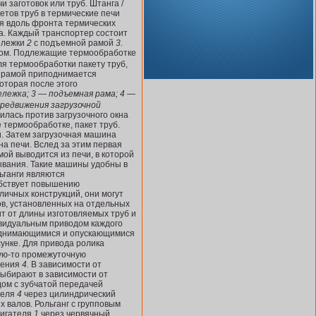
и заготовок или труб. Штанга /
етов труб в термические печи
ся вдоль фронта термических
. Каждый транспортер состоит
ележки
2
с подъемной рамой
3.
ом. Подлежащие термообработке
я термообработки пакету труб,
с рамой приподнимается
оторая после этого
ележка; 3 — подъемная рама; 4 —
ередвижения загрузочной
илась против загрузочного окна
 термообработке, пакет труб.
и. Затем загрузочная машина
на печи. Вслед за этим первая
мой выводится из печи, в которой
тывания. Такие машины удобны в
ьганги являются
обствует повышению
личных конструкций, они могут
ов, установленных на отдельных
т от длины изготовляемых труб и
ивидуальным приводом каждого
однимающимися и опускающи­мися
унке. Для привода ролика
ую-то промежуточную
чения
4.
В зависимости от
выбирают в зависимости от
дом с зубчатой передачей
теля
4
через цилиндрический
 валов. Рольганг с групповым
вигателя
1
через червячный