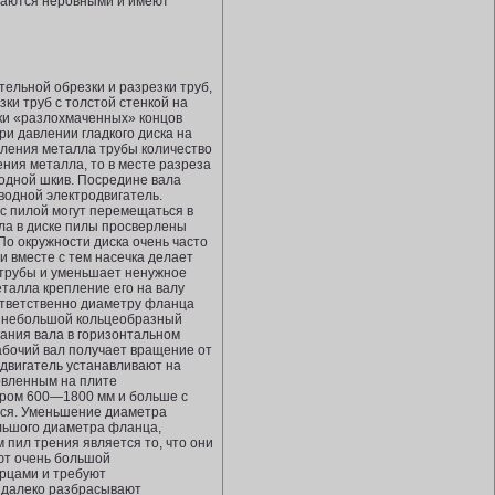
чаются неров­ными и имеют
тельной обрезки и разрезки труб,
и труб с толстой стенкой на
ки «раз­лохмаченных» концов
ри давлении гладкого диска на
вления металла трубы количество
ения металла, то в месте разреза
одной шкив. Посредине вала
водной электродвигатель.
с пилой могут перемещаться в
ала в диске пилы просверлены
По окружности диска очень часто
и вместе с тем насечка делает
е трубы и уменьшает ненужное
талла крепление его на валу
оответственно диаметру фланца
ся небольшой кольцеобразный
ания вала в горизонтальном
абочий вал получает вращение от
двигатель устанавливают на
овленным на плите
тром 600—1800 мм и больше с
ется. Уменьшение диаметра
льшого диаметра фланца,
пил трения является то, что они
ают очень большой
орцами и требуют
ь далеко разбрасывают