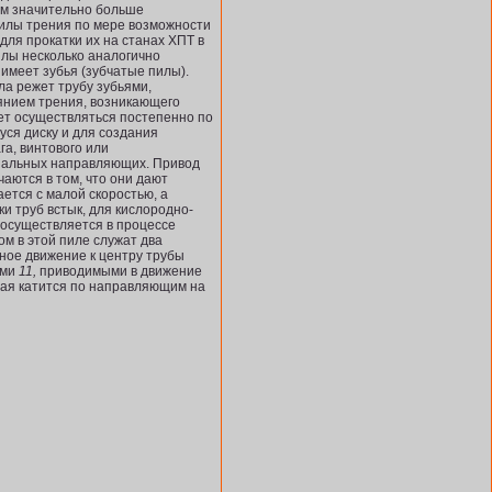
ум значительно больше
пилы трения по мере возможности
для прокатки их на станах ХПТ в
илы несколько аналогично
имеет зубья (зубчатые пилы).
ла режет трубу зубьями,
иянием трения, возникающего
дет осуществляться постепенно по
уся диску и для создания
а, винтового или
иальных напра­вляющих. Привод
аются в том, что они дают
ется с малой скоростью, а
и труб встык, для кислородно-
 осуществляется в процессе
ом в этой пиле служат два
ное движение к центру трубы
ами
11,
приводимыми в движение
ая катится по направ­ляющим на