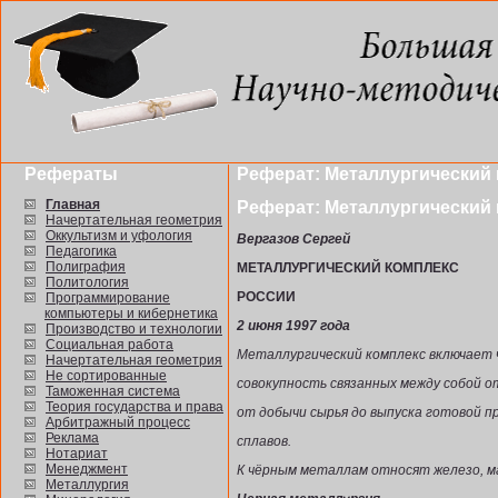
Рефераты
Реферат: Металлургический
Главная
Реферат: Металлургический
Начертательная геометрия
Оккультизм и уфология
Вергазов Сергей
Педагогика
Полиграфия
МЕТАЛЛУРГИЧЕСКИЙ КОМПЛЕКС
Политология
РОССИИ
Программирование
компьютеры и кибернетика
2 июня 1997 года
Производство и технологии
Социальная работа
Металлургический комплекс включает 
Начертательная геометрия
Не сортированные
совокупность связанных между собой о
Таможенная система
Теория государства и права
от добычи сырья до выпуска готовой пр
Арбитражный процесс
Реклама
сплавов.
Нотариат
Менеджмент
К чёрным металлам относят железо, ма
Металлургия