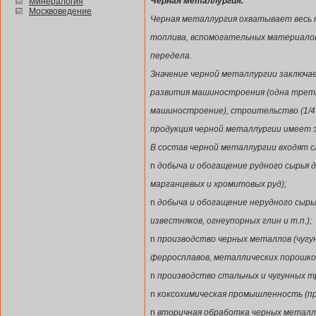
Черная металлургия.
Минералогия
Москвоведение
Черная металлургия охватывает весь п
топлива, вспомогательных материалов
передела.
Значение черной металлургии заключае
развития машиностроения (одна трет
машиностроение), строительство (1/4
продукция черной металлургии имеет 
В состав черной металлургии входят 
n
добыча и обогащение рудного сырья 
марганцевых и хромитовых руд);
n
добыча и обогащение нерудного сырь
известняков, огнеупорных глин и т.п.);
n
производство черных металлов (чугу
ферросплавов, металлических порошко
n
производство стальных и чугунных т
n
коксохимическая промышленность (прои
n
вторичная обработка черных металло