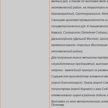
медных руд, а также по выплавке меди
экономический район, на территории 
Кировоградский, Среднеуральский, Ме
Свинцово-цинковая промышленность в
полиметаллических руд. К таким мест
Кавказ), Салаирское (Западная Сибирь)
Дальнегорское (Дальний Восток). Це
являются города: Норильск (Восточная
экономический район).
Для получения легких металлов требу
сосредоточение предприятий, выплавл
энергии - важнейший принцип их разме
Сырьем для производства алюминия яв
(город Бокситогорск), Урала (город Се
полуострова (город Кировск) и юга Сиби
алюминиевого сырья в районах добычи 
Выплавка из него металлического алю
Поэтому