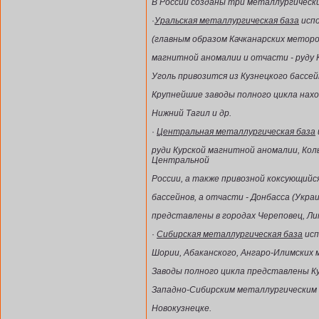
В России созданы три металлургически
·
Уральская металлургическая база
испо
(главным образом Качканарских меторо
магнитной аномалии и отчасти - руду
Уголь привозится из Кузнецкого бассей
Крупнейшие заводы полного цикла нахо
Нижний Тагил и др.
·
Центральная металлургическая база
руди Курской магнитной аномалии, Ко
Центральной
России, а также привозной коксующийся
бассейнов, а отчасти - Донбасса (Укра
представлены в городах Череповец, Лип
·
Сибирская металлургическая база
исп
Шории, Абаканского, Ангаро-Илимских 
Заводы полного цикла представлены К
Западно-Сибирским металлургическим 
Новокузнецке.